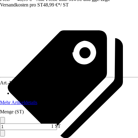
Versandkosten pro ST
48,99 €
*
/
ST
Art.-Nr.
12273290
Material
:
Holz
Mehr Artikeldetails
Menge (ST)
1 ST