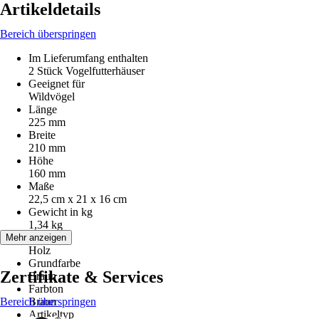
Artikeldetails
Bereich überspringen
Im Lieferumfang enthalten
2 Stück Vogelfutterhäuser
Geeignet für
Wildvögel
Länge
225 mm
Breite
210 mm
Höhe
160 mm
Maße
22,5 cm x 21 x 16 cm
Gewicht in kg
1,34 kg
Material
Mehr anzeigen
Holz
Grundfarbe
Zertifikate & Services
Braun
Farbton
Bereich überspringen
Braun
Artikeltyp