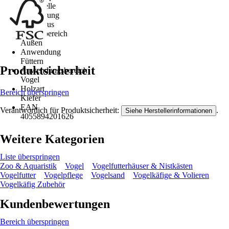
Futterstelle
Ausführung
Futterhaus
Einsatzbereich
Außen
Anwendung
Füttern
Produktsicherheit
Anwendungsbereich
Vogel
Holzart
Bereich überspringen
Kiefer
EAN
Verantwortlich für Produktsicherheit:
.
Siehe Herstellerinformationen
4055894201626
Weitere Kategorien
Liste überspringen
Zoo & Aquaristik
Vogel
Vogelfutterhäuser & Nistkästen
Vogelfutter
Vogelpflege
Vogelsand
Vogelkäfige & Volieren
Vogelkäfig Zubehör
Kundenbewertungen
Bereich überspringen