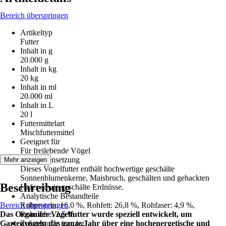
Bereich überspringen
Artikeltyp
Futter
Inhalt in g
20.000 g
Inhalt in kg
20 kg
Inhalt in ml
20.000 ml
Inhalt in L
20 l
Futtermittelart
Mischfuttermittel
Geeignet für
Für freilebende Vögel
Zusammensetzung
Mehr anzeigen
Dieses Vogelfutter enthält hochwertige geschälte
Sonnenblumenkerne, Maisbruch, geschälten und gehackten
Beschreibung
Hafer sowie geschälte Erdnüsse.
Analytische Bestandteile
Bereich überspringen
Rohprotein: 16,0 %, Rohfett: 26,8 %, Rohfaser: 4,9 %,
Das Organifer Vogelfutter wurde speziell entwickelt, um
Rohasche: 2,5 %
Gartenvögeln das ganze Jahr über eine hochenergetische und
Zusatzstoffe (pro kg)