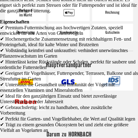
eignet sich perfekt zum Streuen oder für Futterspender und ist ideal für
die ganzjährige Fütterung.
Eigenschaften
✔ Premium-Futtermischung aus hochwertigen Zutaten, speziell
entwickelt für alle Arten von Gartenvögeln
✔ Hochenergetische Zusammensetzung mit reichhaltigem Fett- und
Proteingehalt, ideal für kalte Winter und Brutzeiten
✔ Vollständig keimfrei und unkrautfrei: verhindert unerwünschtes
Pflanzenwachstum im Garten
✔ Hinterlässt keine Rückstände oder Schalen, perfekt für saubere und
Hauptversandpartner
ordentliche Futterstellen
✔ Geeignet für Vogelhäuser, Futterspender, Terrassen, Balkone und als
Streufutter im Garten
✔ Unterstützt die Gesundheit und Immunität der Vögel mit
essenziellen Vitaminen und Mineralstoffen
✔ Ideal für den ganzjährigen Einsatz und bietet zuverlässige
Unterstützung in jeder Jahreszeit
✔ Gebrauchsfertig: leicht zu handhaben, ohne zusätzliche
Vorbereitung
✔ Perfekt für Garten- und Vogelliebhaber, die Wert auf Qualität legen
✔ Trägt zu einem gesunden Ökosystem bei und zieht eine größere
Vielfalt an Vogelarten an
Darum zu HORNBACH