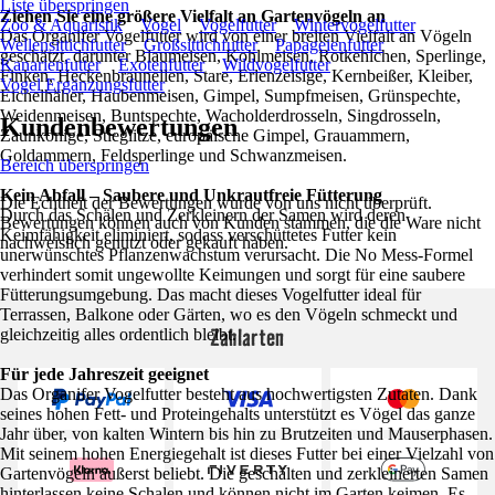
Liste überspringen
Ziehen Sie eine größere Vielfalt an Gartenvögeln an
Zoo & Aquaristik
Vogel
Vogelfutter
Wintervogelfutter
Das Organifer Vogelfutter wird von einer breiten Vielfalt an Vögeln
Wellensittichfutter
Großsittichfutter
Papageienfutter
geschätzt, darunter Blaumeisen, Kohlmeisen, Rotkehlchen, Sperlinge,
Kanarienfutter
Exotenfutter
Wildvogelfutter
Finken, Heckenbraunellen, Stare, Erlenzeisige, Kernbeißer, Kleiber,
Vogel Ergänzungsfutter
Eichelhäher, Haubenmeisen, Gimpel, Sumpfmeisen, Grünspechte,
Weidenmeisen, Buntspechte, Wacholderdrosseln, Singdrosseln,
Kundenbewertungen
Zaunkönige, Stieglitze, europäische Gimpel, Grauammern,
Goldammern, Feldsperlinge und Schwanzmeisen.
Bereich überspringen
Kein Abfall – Saubere und Unkrautfreie Fütterung
Die Echtheit der Bewertungen wurde von uns nicht überprüft.
Durch das Schälen und Zerkleinern der Samen wird deren
Bewertungen können auch von Kunden stammen, die die Ware nicht
Keimfähigkeit eliminiert, sodass verschüttetes Futter kein
nachweislich genutzt oder gekauft haben.
unerwünschtes Pflanzenwachstum verursacht. Die No Mess-Formel
verhindert somit ungewollte Keimungen und sorgt für eine saubere
Fütterungsumgebung. Das macht dieses Vogelfutter ideal für
Terrassen, Balkone oder Gärten, wo es den Vögeln schmeckt und
Zahlarten
gleichzeitig alles ordentlich bleibt.
Für jede Jahreszeit geeignet
Das Organifer Vogelfutter besteht aus hochwertigsten Zutaten. Dank
seines hohen Fett- und Proteingehalts unterstützt es Vögel das ganze
Jahr über, von kalten Wintern bis hin zu Brutzeiten und Mauserphasen.
Mit seinem hohen Energiegehalt ist dieses Futter bei einer Vielzahl von
Gartenvögeln äußerst beliebt. Die geschälten und zerkleinerten Samen
hinterlassen keine Schalen und können nicht im Garten keimen. Es