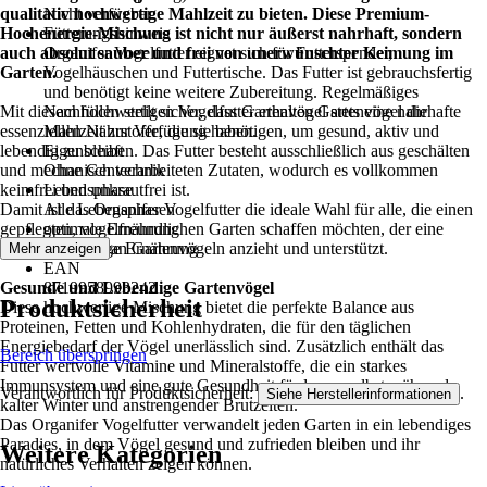
qualitativ hochwertige Mahlzeit zu bieten. Diese Premium-
Nicht verfügbar
Hochenergie-Mischung ist nicht nur äußerst nahrhaft, sondern
Fütterungshinweis
auch absolut sauber und frei von unerwünschter Keimung im
Organifer Vogelfutter eignet sich für Futterspender,
Garten.
Vogelhäuschen und Futtertische. Das Futter ist gebrauchsfertig
und benötigt keine weitere Zubereitung. Regelmäßiges
Mit diesem hochwertigen Vogelfutter erhalten Gartenvögel die
Nachfüllen stellt sicher, dass Gartenvögel stets eine nahrhafte
essenziellen Nährstoffe, die sie benötigen, um gesund, aktiv und
Mahlzeit zur Verfügung haben.
lebendig zu bleiben. Das Futter besteht ausschließlich aus geschälten
Eigenschaft
und mechanisch verarbeiteten Zutaten, wodurch es vollkommen
Ohne Gentechnik
keimfrei und unkrautfrei ist.
Lebensphase
Damit ist das Organifer Vogelfutter die ideale Wahl für alle, die einen
Alle Lebensphasen
gepflegten, vogelfreundlichen Garten schaffen möchten, der eine
optimale Ernährung
größere Vielfalt an Gartenvögeln anzieht und unterstützt.
vollwertige Ernährung
Mehr anzeigen
EAN
Gesunde und Lebendige Gartenvögel
8719958993242
Produktsicherheit
Diese hochwertige Mischung bietet die perfekte Balance aus
Proteinen, Fetten und Kohlenhydraten, die für den täglichen
Energiebedarf der Vögel unerlässlich sind. Zusätzlich enthält das
Bereich überspringen
Futter wertvolle Vitamine und Mineralstoffe, die ein starkes
Immunsystem und eine gute Gesundheit fördern – selbst während
Verantwortlich für Produktsicherheit:
.
Siehe Herstellerinformationen
kalter Winter und anstrengender Brutzeiten.
Das Organifer Vogelfutter verwandelt jeden Garten in ein lebendiges
Paradies, in dem Vögel gesund und zufrieden bleiben und ihr
Weitere Kategorien
natürliches Verhalten zeigen können.