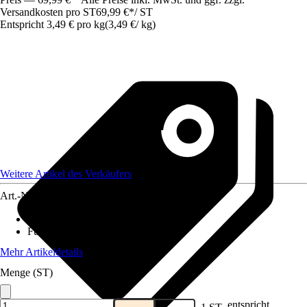
Versandkosten pro ST
69,99 €
*
/
ST
Entspricht 3,49 € pro kg
(
3,49 €
/
kg
)
Weitere Artikel des Verkäufers
Art.-Nr.
12511350
Lebensphase
:
Alle Lebensphasen
Futtermittelart
:
Mischfuttermittel
Mehr Artikeldetails
Menge (ST)
entspricht