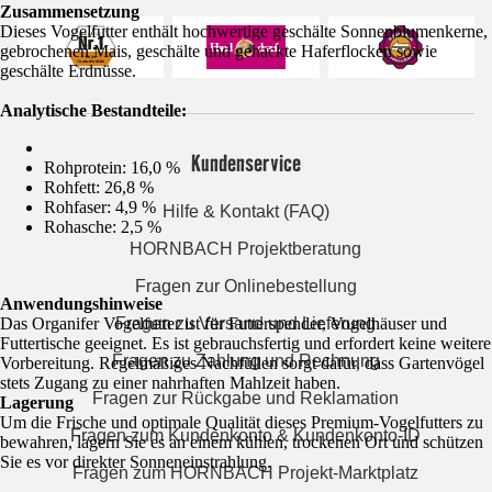
Zusammensetzung
Dieses Vogelfutter enthält hochwertige geschälte Sonnenblumenkerne,
gebrochenen Mais, geschälte und gehackte Haferflocken sowie
geschälte Erdnüsse.
Analytische Bestandteile:
Kundenservice
Rohprotein: 16,0 %
Rohfett: 26,8 %
Rohfaser: 4,9 %
Hilfe & Kontakt (FAQ)
Rohasche: 2,5 %
HORNBACH Projektberatung
Fragen zur Onlinebestellung
Anwendungshinweise
Fragen zu Versand und Lieferung
Das Organifer Vogelfutter ist für Futterspender, Vogelhäuser und
Futtertische geeignet. Es ist gebrauchsfertig und erfordert keine weitere
Fragen zu Zahlung und Rechnung
Vorbereitung. Regelmäßiges Nachfüllen sorgt dafür, dass Gartenvögel
stets Zugang zu einer nahrhaften Mahlzeit haben.
Fragen zur Rückgabe und Reklamation
Lagerung
Um die Frische und optimale Qualität dieses Premium-Vogelfutters zu
Fragen zum Kundenkonto & Kundenkonto-ID
bewahren, lagern Sie es an einem kühlen, trockenen Ort und schützen
Sie es vor direkter Sonneneinstrahlung.
Fragen zum HORNBACH Projekt-Marktplatz