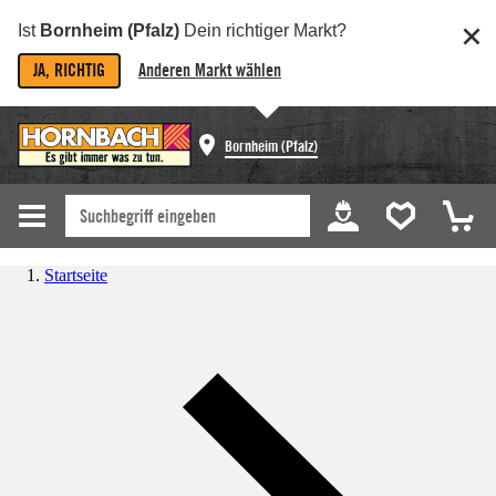
Ist
Bornheim (Pfalz)
Dein richtiger Markt?
JA, RICHTIG
Anderen Markt wählen
Bornheim (Pfalz)
Startseite