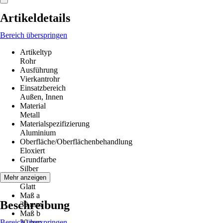
Artikeldetails
Bereich überspringen
Artikeltyp
Rohr
Ausführung
Vierkantrohr
Einsatzbereich
Außen, Innen
Material
Metall
Materialspezifizierung
Aluminium
Oberfläche/Oberflächenbehandlung
Eloxiert
Grundfarbe
Silber
Struktur
Mehr anzeigen
Glatt
Maß a
Beschreibung
30 mm
Maß b
Bereich überspringen
30 mm