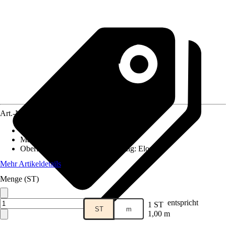
Art.-Nr.
8650533
Ausführung
:
Vierkantrohr
Materialspezifizierung
:
Aluminium
Oberfläche/Oberflächenbehandlung
:
Eloxiert
Mehr Artikeldetails
Menge (ST)
entspricht
1 ST
ST
m
1,00 m