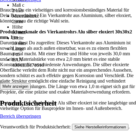
Maß c
Brauchst Du ein vielseitiges und korrosionsbeständiges Material für
2 mm
Dein Bauvorhaben? Ein Vierkantrohr aus Aluminium, silber eloxiert,
Materialstärke
könnte genau die richtige Wahl sein.
2 mm
Höhe
Produktmerkmale des Vierkantrohrs Alu silber eloxiert 30x30x2
30 mm
mm, 1 m
Breite
Darum solltest Du zugreifen: Dieses Vierkantrohr aus Aluminium ist
30 mm
sowohl innen als auch außen einsetzbar, was es zu einem flexiblen
Länge
Baumaterial macht. Mit einer Breite und Höhe von jeweils 30,0 mm
1 m
und einer Materialstärke von etwa 2,0 mm bietet es eine stabile
EAN
Konstruktion für verschiedenste Anwendungen. Die silber eloxierte
4004338471644
Oberfläche verleiht dem Rohr nicht nur ein ansprechendes Aussehen,
sondern schützt es auch effektiv gegen Korrosion und Verschleiß. Die
glatte Struktur ermöglicht eine einfache Reinigung und verhindert
Schmutzansammlungen. Die Länge von etwa 1,0 m eignet sich gut für
Mehr anzeigen
Projekte, die eine präzise und exakte Materialverwendung erfordern.
Produktsicherheit
Festgezurrt: Das Vierkantrohr Alu silber eloxiert ist eine langlebige und
vielseitige Option für Bauprojekte im Innen- und Außenbereich.
Bereich überspringen
Verantwortlich für Produktsicherheit:
.
Siehe Herstellerinformationen