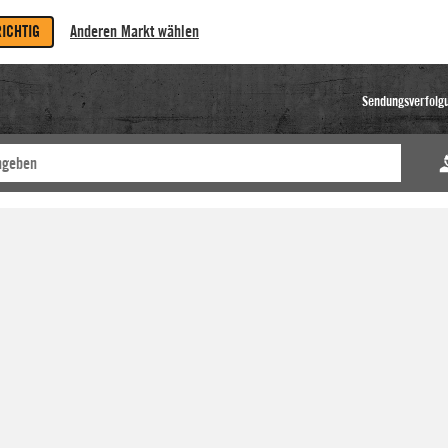
RICHTIG
Anderen Markt wählen
Sendungsverfolg