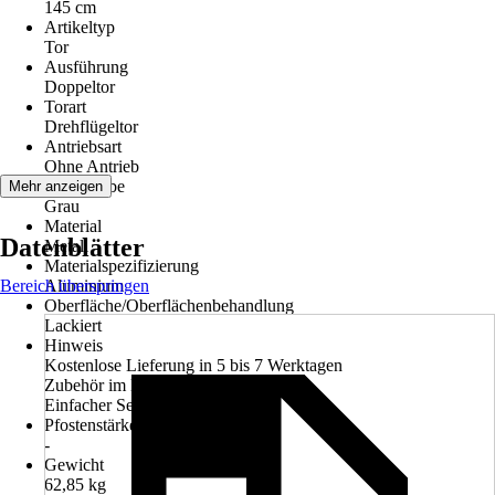
145 cm
Artikeltyp
Tor
Ausführung
Doppeltor
Torart
Drehflügeltor
Antriebsart
Ohne Antrieb
Grundfarbe
Mehr anzeigen
Grau
Material
Datenblätter
Metall
Materialspezifizierung
Bereich überspringen
Aluminium
Oberfläche/Oberflächenbehandlung
Lackiert
Hinweis
Kostenlose Lieferung in 5 bis 7 Werktagen
Zubehör im Lieferumfang enthalten
Einfacher Selbstbausatz
Pfostenstärke
-
Gewicht
62,85 kg