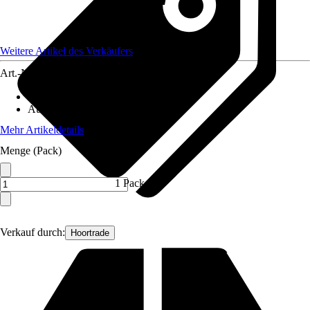
Weitere Artikel des Verkäufers
Art.-Nr.
12653658
Material
:
Metall
Ausführung
:
Doppeltor
Mehr Artikeldetails
Menge (Pack)
1 Pack
Verkauf durch:
Hoortrade