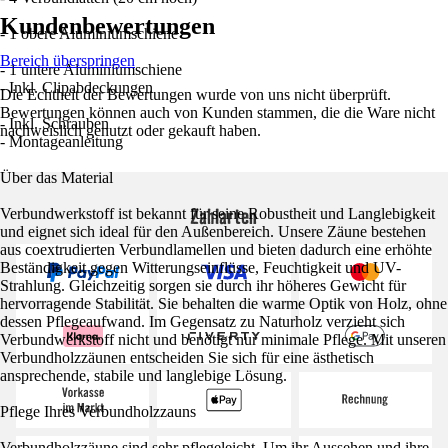
Kundenbewertungen
- 1 obere Aluminiumschiene
Bereich überspringen
- 1 untere Aluminiumschiene
- Inkl. Clipabdeckungen
Die Echtheit der Bewertungen wurde von uns nicht überprüft.
Bewertungen können auch von Kunden stammen, die die Ware nicht
- Inkl. Schrauben
nachweislich genutzt oder gekauft haben.
- Montageanleitung
Über das Material
Zahlarten
Verbundwerkstoff ist bekannt für seine Robustheit und Langlebigkeit
und eignet sich ideal für den Außenbereich. Unsere Zäune bestehen
aus coextrudierten Verbundlamellen und bieten dadurch eine erhöhte
Beständigkeit gegen Witterungseinflüsse, Feuchtigkeit und UV-
Strahlung. Gleichzeitig sorgen sie durch ihr höheres Gewicht für
hervorragende Stabilität. Sie behalten die warme Optik von Holz, ohne
dessen Pflegeaufwand. Im Gegensatz zu Naturholz verzieht sich
Verbundwerkstoff nicht und benötigt nur minimale Pflege. Mit unseren
Verbundholzzäunen entscheiden Sie sich für eine ästhetisch
ansprechende, stabile und langlebige Lösung.
Pflege Ihres Verbundholzzauns
Verbundholzzäune sind sehr pflegeleicht. Um ihr Aussehen und ihre