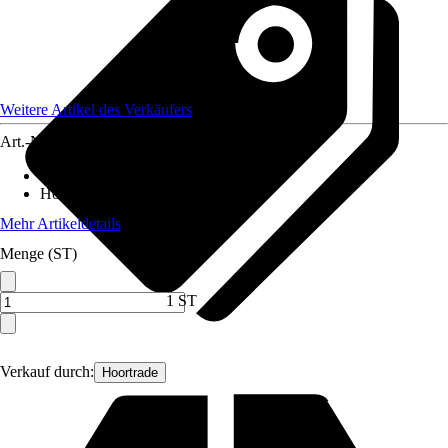
Weitere Artikel des Verkäufers
Art.-Nr.
12760403
Breite
:
1.000 cm
Höhe
:
90 cm
Mehr Artikeldetails
Menge (ST)
1 ST
Verkauf durch:
Hoortrade