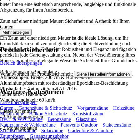
bietet Ihnen eine ästhetisch ansprechende, langlebige und funktionale
Abgrenzung für Ihren Außenbereich.
Zaun auf einer niedrigen Mauer: Sicherheit und Ästhetik für Ihren
Garten
Mehr anzeigen
Ein Zaun auf einer niedrigen Mauer ist die ideale Lösung, um Ihr
Grundstück zu schützen und gleichzeitig die Sichtverbindung nach
Produktsicherheit
draußen zu erhalten. Er vereint Robustheit und Eleganz und fügt sich
perfekt in jede Gartengestaltung ein. Neben der Verschönerung Ihres
Hauses erhöht er auf elegante Weise die Sicherheit Ihres Grundstücks.
Bereich überspringen
Befestigungsart: Bodenplatte
Verantwortlich für Produktsicherheit:
.
Siehe Herstellerinformationen
Abmessungen: Breite: 200 cm & Höhe: 90 cm
Aluminiumpfosten mit rostbeständiger Epoxidharz-Beschichtung
Pfostenfarbe: Anthrazitgrau RAL 7016
Weitere Kategorien
Lattenfarbe: Teakholz
Windbeständigkeit: 60 km/h
Liste überspringen
Garten
Gartenzäune & Sichtschutz
Vorgartenzäune
Holzzäune
Dieses Kit enthält:
Metallzäune
Balkon Sichtschutz
Kunststoffzäune
- 2 Aluminiumpfosten
BPC- & WPC-Zäune
Betonzäune
Glaszäune
Naturzäune & Weidenzäune
Paravents Outdoor
Staketenzäune
- 2 Montageplatten
Schallschutzzäune
Solarzäune
Gartentore & Zauntore
Zaunpfosten
Gartenzaunzubehör
- 4 Verbundlatten (20 cm hoch)