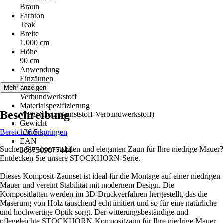
Braun
Farbton
Teak
Breite
1.000 cm
Höhe
90 cm
Anwendung
Einzäunen
Material
Mehr anzeigen
Verbundwerkstoff
Materialspezifizierung
Beschreibung
WPC (Holz-Kunststoff-Verbundwerkstoff)
Gewicht
Bereich überspringen
126,5 kg
EAN
Suchen Sie einen stabilen und eleganten Zaun für Ihre niedrige Mauer?
3667509077444
Entdecken Sie unsere STOCKHORN-Serie.
Dieses Komposit-Zaunset ist ideal für die Montage auf einer niedrigen
Mauer und vereint Stabilität mit modernem Design. Die
Kompositlatten werden im 3D-Druckverfahren hergestellt, das die
Maserung von Holz täuschend echt imitiert und so für eine natürliche
und hochwertige Optik sorgt. Der witterungsbeständige und
pflegeleichte STOCKHORN-Kompositzaun für Ihre niedrige Mauer