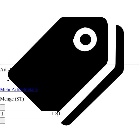
Art.-Nr.
5718370
Material
:
Kunststoff
Mehr Artikeldetails
Menge (ST)
1 ST