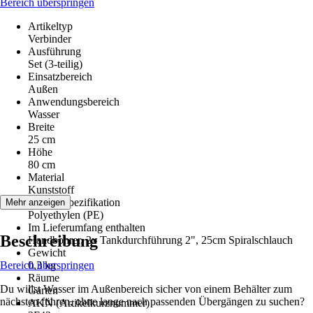
Bereich überspringen
Artikeltyp
Verbinder
Ausführung
Set (3-teilig)
Einsatzbereich
Außen
Anwendungsbereich
Wasser
Breite
25 cm
Höhe
80 cm
Material
Kunststoff
Materialspezifikation
Mehr anzeigen
Polyethylen (PE)
Im Lieferumfang enthalten
Beschreibung
Handbohrer, 2x Tankdurchführung 2", 25cm Spiralschlauch
Gewicht
Bereich überspringen
0,3 kg
Räume
Du willst Wasser im Außenbereich sicher von einem Behälter zum
Garten
nächsten führen, ohne lange nach passenden Übergängen zu suchen?
AKN (Artikelkurznummer)