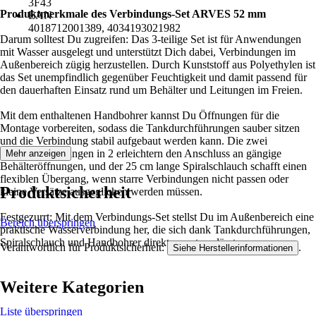
3F43
Produktmerkmale des Verbindungs-Set ARVES 52 mm
EAN
4018712001389, 4034193021982
Darum solltest Du zugreifen: Das 3-teilige Set ist für Anwendungen
mit Wasser ausgelegt und unterstützt Dich dabei, Verbindungen im
Außenbereich zügig herzustellen. Durch Kunststoff aus Polyethylen ist
das Set unempfindlich gegenüber Feuchtigkeit und damit passend für
den dauerhaften Einsatz rund um Behälter und Leitungen im Freien.
Mit dem enthaltenen Handbohrer kannst Du Öffnungen für die
Montage vorbereiten, sodass die Tankdurchführungen sauber sitzen
und die Verbindung stabil aufgebaut werden kann. Die zwei
Tankdurchführungen in 2 erleichtern den Anschluss an gängige
Mehr anzeigen
Behälteröffnungen, und der 25 cm lange Spiralschlauch schafft einen
flexiblen Übergang, wenn starre Verbindungen nicht passen oder
Produktsicherheit
kleine Versätze ausgeglichen werden müssen.
Festgezurrt: Mit dem Verbindungs-Set stellst Du im Außenbereich eine
Bereich überspringen
praktische Wasserverbindung her, die sich dank Tankdurchführungen,
Spiralschlauch und Handbohrer direkt umsetzen lässt.
Verantwortlich für Produktsicherheit:
.
Siehe Herstellerinformationen
Weitere Kategorien
Liste überspringen