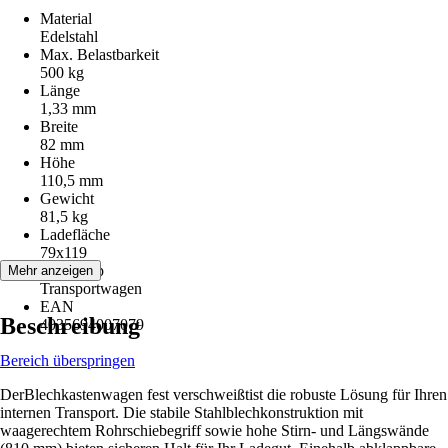
Material
Edelstahl
Max. Belastbarkeit
500 kg
Länge
1,33 mm
Breite
82 mm
Höhe
110,5 mm
Gewicht
81,5 kg
Ladefläche
79x119
Artikeltyp
Mehr anzeigen
Transportwagen
EAN
Beschreibung
4035694007079
Bereich überspringen
DerBlechkastenwagen fest verschweißtist die robuste Lösung für Ihren
internen Transport. Die stabile Stahlblechkonstruktion mit
waagerechtem Rohrschiebegriff sowie hohe Stirn- und Längswände