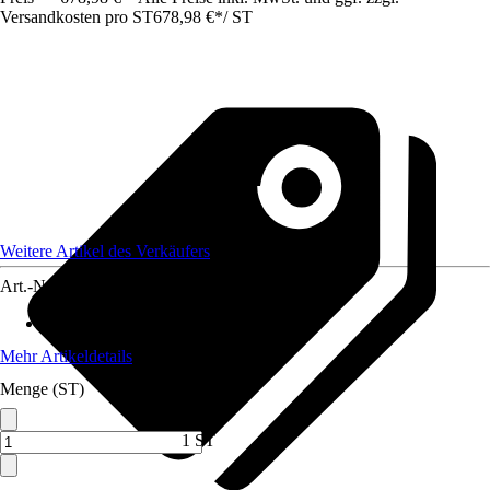
Versandkosten pro ST
678,98 €
*
/
ST
Weitere Artikel des Verkäufers
Art.-Nr.
12757984
Max. Belastbarkeit
:
500 kg
Mehr Artikeldetails
Menge (ST)
1 ST