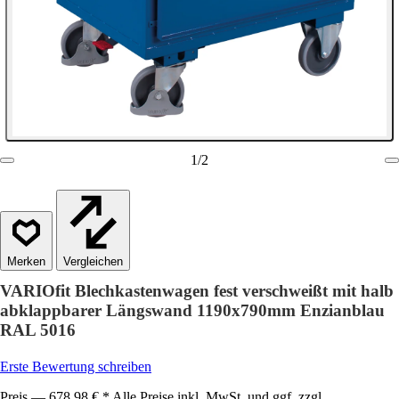
1
/
2
Vergleichen
VARIOfit Blechkastenwagen fest verschweißt mit halb
abklappbarer Längswand 1190x790mm Enzianblau
RAL 5016
Erste Bewertung schreiben
Preis — 678,98 € * Alle Preise inkl. MwSt. und ggf. zzgl.