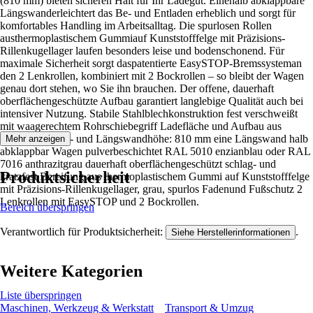
(810 mm) bieten sicheren Halt für Ihr Ladegut. Einehalb abklappbare
Längswanderleichtert das Be- und Entladen erheblich und sorgt für
komfortables Handling im Arbeitsalltag. Die spurlosen Rollen
austhermoplastischem Gummiauf Kunststofffelge mit Präzisions-
Rillenkugellager laufen besonders leise und bodenschonend. Für
maximale Sicherheit sorgt daspatentierte EasySTOP-Bremssysteman
den 2 Lenkrollen, kombiniert mit 2 Bockrollen – so bleibt der Wagen
genau dort stehen, wo Sie ihn brauchen. Der offene, dauerhaft
oberflächengeschützte Aufbau garantiert langlebige Qualität auch bei
intensiver Nutzung. Stabile Stahlblechkonstruktion fest verschweißt
mit waagerechtem Rohrschiebegriff Ladefläche und Aufbau aus
Stahlblech Stirn- und Längswandhöhe: 810 mm eine Längswand halb
Mehr anzeigen
abklappbar Wagen pulverbeschichtet RAL 5010 enzianblau oder RAL
7016 anthrazitgrau dauerhaft oberflächengeschützt schlag- und
Produktsicherheit
kratzfest Bereifung aus thermoplastischem Gummi auf Kunststofffelge
mit Präzisions-Rillenkugellager, grau, spurlos Fadenund Fußschutz 2
Lenkrollen mit EasySTOP und 2 Bockrollen.
Bereich überspringen
Verantwortlich für Produktsicherheit:
.
Siehe Herstellerinformationen
Weitere Kategorien
Liste überspringen
Maschinen, Werkzeug & Werkstatt
Transport & Umzug