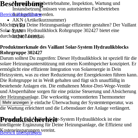
Beschreibung
Montage, Erstinbetriebnahme, Inspektion, Wartung und
Instandsetzung müssen von autorisierten Fachbetrieben
Bereich überspringen
durchgeführt werden.
AKN (Artikelkurznummer)
Möchtest Du Deine Heizungsanlage effizienter gestalten? Der Vaillant
DYRJ
Solar-System Hydraulikblock Rohrgruppe 302427 bietet eine
EAN
durchdachte Lösung.
4024074439746
Produktmerkmale des Vaillant Solar-System Hydraulikblocks
Rohrgruppe 302427
Darum solltest Du zugreifen: Dieser Hydraulikblock ist speziell für die
solare Heizungsunterstützung mit einem Kombispeicher konzipiert. Er
ermöglicht eine effiziente Integration von Solarenergie in Dein
Heizsystem, was zu einer Reduzierung der Energiekosten führen kann.
Die Rohrgruppe ist in Weiß gehalten und fügt sich unauffällig in
bestehende Anlagen ein. Die enthaltenen Motor-Drei-Wege-Ventile
und Absperrhähne sorgen für eine präzise Steuerung und Absicherung
der Heizungsanlage. Die werkseitig vormontierten Thermometer
ermöglichen eine einfache Überwachung der Systemtemperatur, was
Mehr anzeigen
die Wartung erleichtert und die Lebensdauer der Anlage verlängert.
Produktsicherheit
Festgezurrt: Der Vaillant Solar-System Hydraulikblock ist eine
intelligente Ergänzung für Deine Heizungsanlage, die Effizienz und
Kosteneinsparungen vereint.
Bereich überspringen