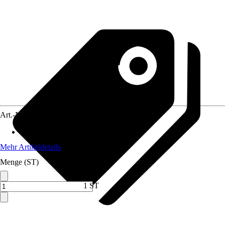
Art.-Nr.
12575158
Anwendungsbereich
:
Heizung
Mehr Artikeldetails
Menge (ST)
1 ST