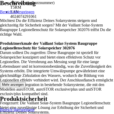
Beschreibung
AKN (Artikelkurznummer)
T5RM
Bereich überspringen
EAN
4024074291061
Möchtest Du die Effizienz Deines Solarsystems steigern und
gleichzeitig für Sicherheit sorgen? Mit der Vaillant Solar-System
Baugruppe Legionellenschutz für Solarspeicher 302076 triffst Du die
richtige Wahl.
Produktmerkmale der Vaillant Solar-System Baugruppe
Legionellenschutz für Solarspeicher 302076
Darum solltest Du zugreifen: Diese Baugruppe ist speziell für
Solarspeicher konzipiert und bietet einen effektiven Schutz vor
Legionellen. Die Verrohrung aus Messing sorgt für eine lange
Lebensdauer und ist korrosionsbeständig, was die Zuverlässigkeit des
Systems erhöht. Die integrierte Umwälzpumpe gewährleistet eine
gleichmäßige Zirkulation des Wassers, wodurch die Bildung von
Legionellen effektiv verhindert wird. Der Anschlussflansch ermöglicht
eine einfache Integration in bestehende Solarsysteme, die mit den
Mehr anzeigen
Modellen auroSTOR, auroSTOR exclusive/plus und uniSTOR
exclusiv/plus kompatibel sind.
Produktsicherheit
Festgezurrt: Die Vaillant Solar-System Baugruppe Legionellenschutz
bietet eine zuverlässige Lösung zur Erhöhung der Sicherheit und
Bereich überspringen
Effizienz Deines Solarsystems.