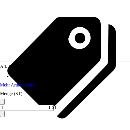
Art.-Nr.
12575157
Anwendungsbereich
:
Solarmodul
Mehr Artikeldetails
Menge (ST)
1 ST