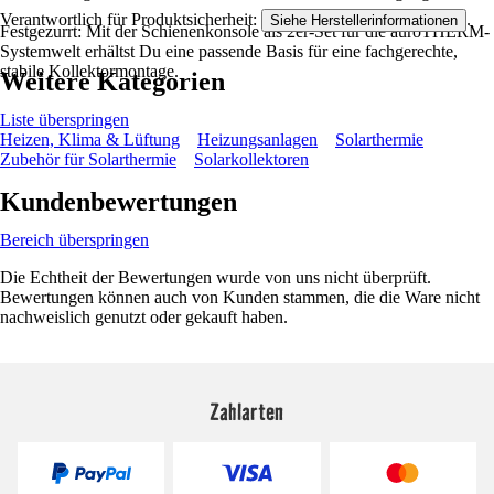
Verantwortlich für Produktsicherheit:
.
Siehe Herstellerinformationen
Festgezurrt: Mit der Schienenkonsole als 2er-Set für die auroTHERM-
Systemwelt erhältst Du eine passende Basis für eine fachgerechte,
stabile Kollektormontage.
Weitere Kategorien
Liste überspringen
Heizen, Klima & Lüftung
Heizungsanlagen
Solarthermie
Zubehör für Solarthermie
Solarkollektoren
Kundenbewertungen
Bereich überspringen
Die Echtheit der Bewertungen wurde von uns nicht überprüft.
Bewertungen können auch von Kunden stammen, die die Ware nicht
nachweislich genutzt oder gekauft haben.
Zahlarten