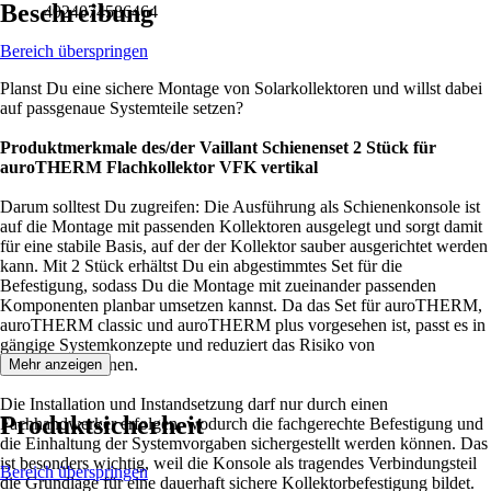
Beschreibung
4024074586464
Bereich überspringen
Planst Du eine sichere Montage von Solarkollektoren und willst dabei
auf passgenaue Systemteile setzen?
Produktmerkmale des/der Vaillant Schienenset 2 Stück für
auroTHERM Flachkollektor VFK vertikal
Darum solltest Du zugreifen: Die Ausführung als Schienenkonsole ist
auf die Montage mit passenden Kollektoren ausgelegt und sorgt damit
für eine stabile Basis, auf der der Kollektor sauber ausgerichtet werden
kann. Mit 2 Stück erhältst Du ein abgestimmtes Set für die
Befestigung, sodass Du die Montage mit zueinander passenden
Komponenten planbar umsetzen kannst. Da das Set für auroTHERM,
auroTHERM classic und auroTHERM plus vorgesehen ist, passt es in
gängige Systemkonzepte und reduziert das Risiko von
Fehlkombinationen.
Mehr anzeigen
Die Installation und Instandsetzung darf nur durch einen
Produktsicherheit
Fachhandwerker erfolgen, wodurch die fachgerechte Befestigung und
die Einhaltung der Systemvorgaben sichergestellt werden können. Das
ist besonders wichtig, weil die Konsole als tragendes Verbindungsteil
Bereich überspringen
die Grundlage für eine dauerhaft sichere Kollektorbefestigung bildet.