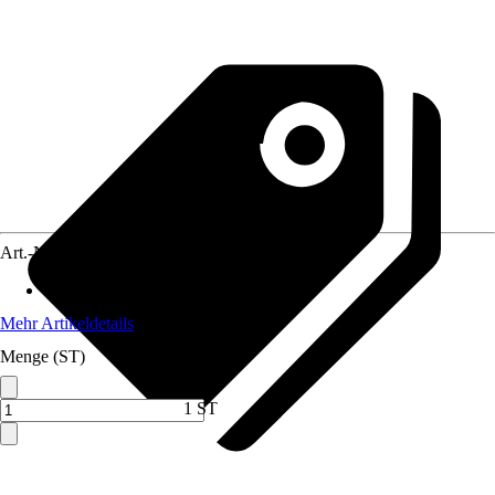
Art.-Nr.
12575613
Inhalt
:
2 Stück
Mehr Artikeldetails
Menge (ST)
1 ST