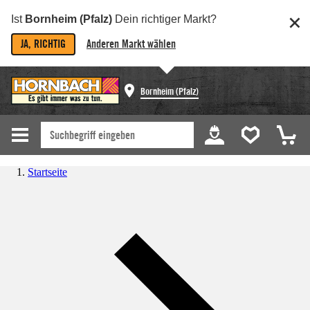
Ist
Bornheim (Pfalz)
Dein richtiger Markt?
JA, RICHTIG
Anderen Markt wählen
Bornheim (Pfalz)
Startseite