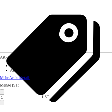
Art.-Nr.
12575156
Inhalt
:
2 Stück
Anwendungsbereich
:
Dach
Mehr Artikeldetails
Menge (ST)
1 ST