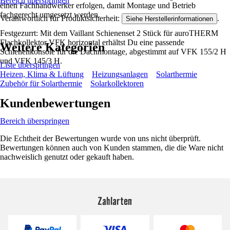
Bereich überspringen
einen Fachhandwerker erfolgen, damit Montage und Betrieb
fachgerecht umgesetzt werden.
Verantwortlich für Produktsicherheit:
.
Siehe Herstellerinformationen
Festgezurrt: Mit dem Vaillant Schienenset 2 Stück für auroTHERM
Flachkollektor VFK horizontal erhältst Du eine passende
Weitere Kategorien
Schienenkonsole für die Dachmontage, abgestimmt auf VFK 155/2 H
und VFK 145/3 H.
Liste überspringen
Heizen, Klima & Lüftung
Heizungsanlagen
Solarthermie
Zubehör für Solarthermie
Solarkollektoren
Kundenbewertungen
Bereich überspringen
Die Echtheit der Bewertungen wurde von uns nicht überprüft.
Bewertungen können auch von Kunden stammen, die die Ware nicht
nachweislich genutzt oder gekauft haben.
Zahlarten