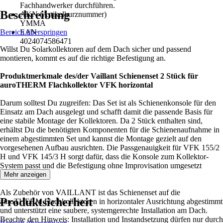
Fachhandwerker durchführen.
Beschreibung
AKN (Artikelkurznummer)
YMMA
Bereich überspringen
EAN
4024074586471
Willst Du Solarkollektoren auf dem Dach sicher und passend
montieren, kommt es auf die richtige Befestigung an.
Produktmerkmale des/der Vaillant Schienenset 2 Stück für
auroTHERM Flachkollektor VFK horizontal
Darum solltest Du zugreifen: Das Set ist als Schienenkonsole für den
Einsatz am Dach ausgelegt und schafft damit die passende Basis für
eine stabile Montage der Kollektoren. Da 2 Stück enthalten sind,
erhältst Du die benötigten Komponenten für die Schienenaufnahme in
einem abgestimmten Set und kannst die Montage gezielt auf den
vorgesehenen Aufbau ausrichten. Die Passgenauigkeit für VFK 155/2
H und VFK 145/3 H sorgt dafür, dass die Konsole zum Kollektor-
System passt und die Befestigung ohne Improvisation umgesetzt
werden kann.
Mehr anzeigen
Als Zubehör von VAILLANT ist das Schienenset auf die
Produktsicherheit
auroTHERM Flachkollektoren in horizontaler Ausrichtung abgestimmt
und unterstützt eine saubere, systemgerechte Installation am Dach.
Beachte den Hinweis: Installation und Instandsetzung dürfen nur durch