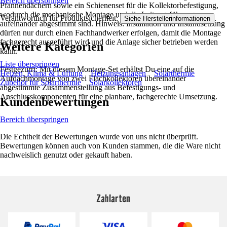
Bereich überspringen
Pfannendächern sowie ein Schienenset für die Kollektorbefestigung,
wodurch die mechanische Montage und die Leitungsführung
Verantwortlich für Produktsicherheit:
.
Siehe Herstellerinformationen
aufeinander abgestimmt sind. Hinweis: Installation und Instandsetzung
dürfen nur durch einen Fachhandwerker erfolgen, damit die Montage
fachgerecht ausgeführt wird und die Anlage sicher betrieben werden
Weitere Kategorien
kann.
Liste überspringen
Festgezurrt: Mit diesem Montage-Set erhältst Du eine auf die
Heizen, Klima & Lüftung
Heizungsanlagen
Solarthermie
Aufdachmontage von zwei Flachkollektoren übereinander
Zubehör für Solarthermie
Solarkollektoren
abgestimmte Zusammenstellung aus Befestigungs- und
Anschlusskomponenten für eine planbare, fachgerechte Umsetzung.
Kundenbewertungen
Bereich überspringen
Die Echtheit der Bewertungen wurde von uns nicht überprüft.
Bewertungen können auch von Kunden stammen, die die Ware nicht
nachweislich genutzt oder gekauft haben.
Zahlarten