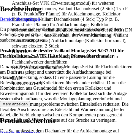
Anschluss-Set VFK (Erweiterungsmodul) für weiteren
Beschreibung
Kollektor, übereinander, Vaillant Dachankerset (2 Stck) Typ P
(z. B. Frankfurter Pfanne) für Aufdachmontage, Kollektor
Bereich überspringen
übereinander, Vaillant Dachankerset (4 Stck) Typ P (z. B.
Frankfurter Pfanne) für Aufdachmontage, Kollektor
Du planst eine sichere Befestigung von Solarkollektoren auf dem
nebeneinander, Vaillant flexibles Anschlussrohr-Set (2 Stck) DN
Schrägdach und willst, dass alle Anschluss- und Montageschritte
16 x 1 m, G 3/4" aus Edelstahl, mit Wärmedämmung, Vaillant
sauber zusammenpassen.
Schienenset (2 Stck) Aufdachmontage (Kollektor horizontal),
schwarz eloxiert, 2 Stück
Produktmerkmale des/der Vaillant Montage-Set 9.037 AD für
Hinweis
Flachkollektor 2x VFK H Aufdach Pfanne übereinander
Installation und Instandsetzung des Produkts darf nur ein
Fachhandwerker durchführen.
Darum solltest Du zugreifen: Das Montage-Set ist für Flachkollektoren
AKN (Artikelkurznummer)
am Dach ausgelegt und unterstützt die Aufdachmontage bei
ET4J
Pfanneneindeckung, sodass Du eine passende Lösung für die
EAN
Befestigung von zwei Kollektoren übereinander erhältst. Durch die
4024074651971
Kombination aus Grundmodul für den ersten Kollektor und
Erweiterungsmodul für den weiteren Kollektor lässt sich die Anlage
systematisch aufbauen, was die Montageplanung vereinfacht und
typische Abstimmungsprobleme zwischen Einzelteilen reduziert. Die
Mehr anzeigen
flexiblen Anschlussrohre aus Edelstahl mit Wärmedämmung helfen
dabei, die Verbindung zwischen den Komponenten praxisgerecht
Produktsicherheit
herzustellen und Wärmeverluste auf der Strecke zu verringern.
Das Set umfasst zudem Dachanker für die Aufdachmontage auf