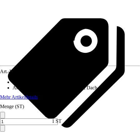
Art.-Nr.
12575316
Inhalt
:
1 Stück
Anwendungsbereich
:
Flachkollektor, Dach
Mehr Artikeldetails
Menge (ST)
1 ST