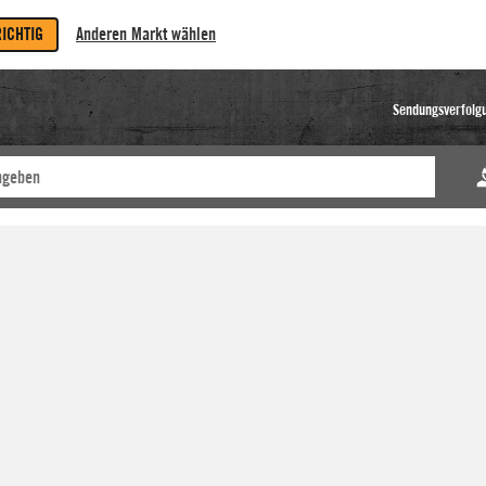
RICHTIG
Anderen Markt wählen
Sendungsverfolg