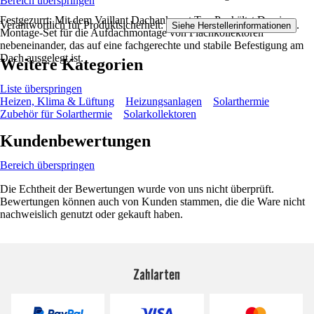
Bereich überspringen
Festgezurrt: Mit dem Vaillant Dachankerset Typ P erhältst Du ein
Verantwortlich für Produktsicherheit:
.
Siehe Herstellerinformationen
Montage-Set für die Aufdachmontage von Flachkollektoren
nebeneinander, das auf eine fachgerechte und stabile Befestigung am
Dach ausgelegt ist.
Weitere Kategorien
Liste überspringen
Heizen, Klima & Lüftung
Heizungsanlagen
Solarthermie
Zubehör für Solarthermie
Solarkollektoren
Kundenbewertungen
Bereich überspringen
Die Echtheit der Bewertungen wurde von uns nicht überprüft.
Bewertungen können auch von Kunden stammen, die die Ware nicht
nachweislich genutzt oder gekauft haben.
Zahlarten