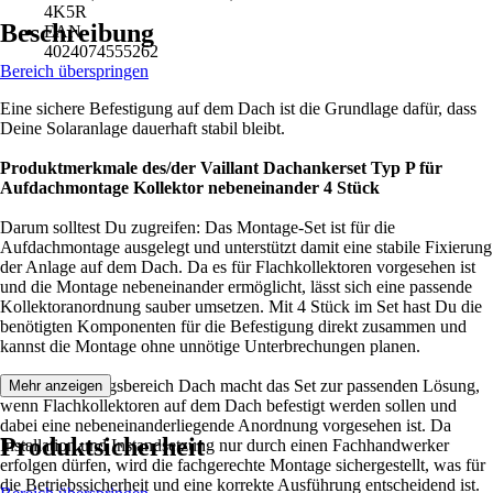
4K5R
Beschreibung
EAN
4024074555262
Bereich überspringen
Eine sichere Befestigung auf dem Dach ist die Grundlage dafür, dass
Deine Solaranlage dauerhaft stabil bleibt.
Produktmerkmale des/der Vaillant Dachankerset Typ P für
Aufdachmontage Kollektor nebeneinander 4 Stück
Darum solltest Du zugreifen: Das Montage-Set ist für die
Aufdachmontage ausgelegt und unterstützt damit eine stabile Fixierung
der Anlage auf dem Dach. Da es für Flachkollektoren vorgesehen ist
und die Montage nebeneinander ermöglicht, lässt sich eine passende
Kollektoranordnung sauber umsetzen. Mit 4 Stück im Set hast Du die
benötigten Komponenten für die Befestigung direkt zusammen und
kannst die Montage ohne unnötige Unterbrechungen planen.
Der Anwendungsbereich Dach macht das Set zur passenden Lösung,
Mehr anzeigen
wenn Flachkollektoren auf dem Dach befestigt werden sollen und
dabei eine nebeneinanderliegende Anordnung vorgesehen ist. Da
Produktsicherheit
Installation und Instandsetzung nur durch einen Fachhandwerker
erfolgen dürfen, wird die fachgerechte Montage sichergestellt, was für
die Betriebssicherheit und eine korrekte Ausführung entscheidend ist.