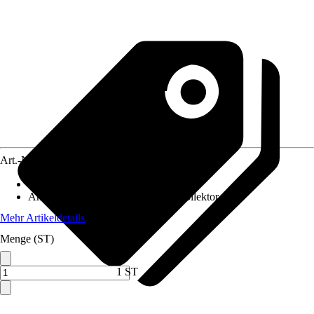
Art.-Nr.
12575643
Inhalt
:
4 Stück
Anwendungsbereich
:
Dach, Flachkollektor
Mehr Artikeldetails
Menge (ST)
1 ST