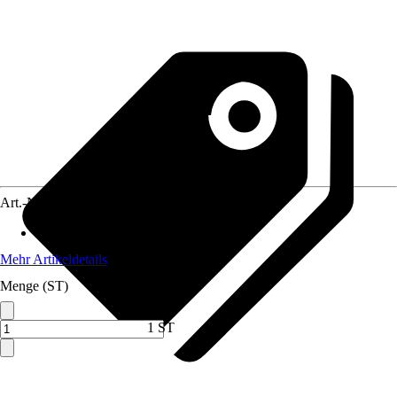
Art.-Nr.
12575671
Anwendungsbereich
:
Solarmodul
Mehr Artikeldetails
Menge (ST)
1 ST