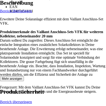
Beschreibung
NAKM
EAN
Bereich überspringen
4024074541111
Erweitere Deine Solaranlage effizient mit dem Vaillant Anschluss-Set
VFK.
Produktmerkmale des Vaillant Anschluss-Sets VFK für weiteren
Kollektor, nebeneinander 20 mm
Darum solltest Du zugreifen: Dieses Anschluss-Set ermöglicht die
einfache Integration eines zusätzlichen Solarkollektors in Deine
bestehende Anlage. Die Erweiterung erfolgt nebeneinander, was eine
platzsparende Installation ermöglicht. Das Set ist speziell für
Solarmodule konzipiert und sorgt für eine optimale Verbindung der
Kollektoren. Die graue Farbgebung fügt sich unauffällig in die
bestehende Anlage ein. Beachte, dass Installation, Inspektion, Wartung
und Instandsetzung nur von einem Fachhandwerker durchgeführt
werden dürfen, um die Effizienz und Sicherheit der Anlage zu
gewährleisten.
Mehr anzeigen
Festgezurrt: Mit dem Vaillant Anschluss-Set VFK kannst Du Deine
Produktsicherheit
Solaranlage effizient erweitern und die Energieausbeute steigern.
Bereich überspringen