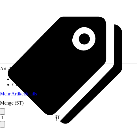
Art.-Nr.
10494487
Material
:
Stahl
Geeignet für
:
außen
Mehr Artikeldetails
Menge (ST)
1 ST