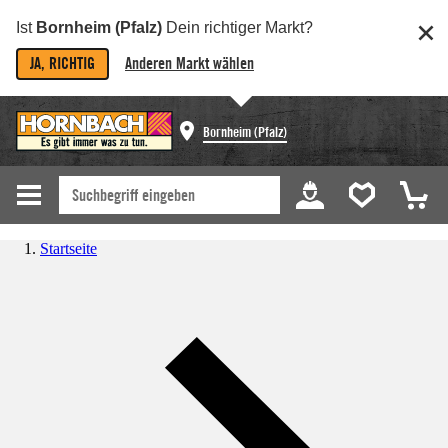
Ist
Bornheim (Pfalz)
Dein richtiger Markt?
JA, RICHTIG
Anderen Markt wählen
Bornheim (Pfalz)
Startseite