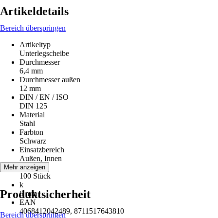
Artikeldetails
Bereich überspringen
Artikeltyp
Unterlegscheibe
Durchmesser
6,4 mm
Durchmesser außen
12 mm
DIN / EN / ISO
DIN 125
Material
Stahl
Farbton
Schwarz
Einsatzbereich
Außen, Innen
Inhalt
Mehr anzeigen
100 Stück
k
Produktsicherheit
6 mm
EAN
4068412042489, 8711517643810
Bereich überspringen