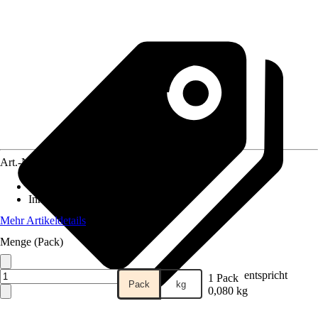
Art.-Nr.
12203035
Material
:
Stahl
Inhalt
:
100 Stück
Mehr Artikeldetails
Menge (Pack)
entspricht
1 Pack
Pack
kg
0,080 kg