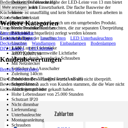
Bedienbarkeit. Die dezente Höhe der LED-Leiste von 13 mm bietet
Dekorative Beleuchtung
viel Spielraum in der Einsetzbarkeit. Die flache Bauweise der
Einsatzbereich
Mehr anzeigen
Küchenleiste ist unauffällig und kein Störfaktor bei Ihren arbeiten in
Innen
Küche oder Werkstatt
Schutzart
Weitere Kategorien
Bei diesem Produkt handelt es sich um ein umgebendes Produkt.
IP 20
Umgebende Produkte sind Leuchten, die zur separaten Überprüfung
Herstellerartikelnummer
der enthaltenen Lichtquelle(n) zerlegt werden können
Liste überspringen
BKL1468
Technische Daten der Leuchte:
Leuchten & Elektro
Artikeltyp
Innenleuchten
LED Unterbauleuchten
Deckenlampen
Leuchte
Wandlampen
Einbaulampen
Bodenlampen
1.100 Lumen Lichtstärke
DIY Lampen
EAN
LED Streifen
3.000 Kelvin warmweiße Lichtfarbe
4057722007158
Kundenbewertungen
Montage durch 2 verdecke Schrauben
Mit Netzstecker
Seitlicher An-/ Ausschalter
Bereich überspringen
Zuleitung 140cm
Produktmaße: 575x49x13mm (LxBxH)
Die Echtheit der Bewertungen wurde von uns nicht überprüft.
Schutzklasse 2
Bewertungen können auch von Kunden stammen, die die Ware nicht
Aluminiumgehäuse
nachweislich genutzt oder gekauft haben.
Hohe Lebensdauer von 25.000 Stunden
Schutzart IP20
Nicht dimmbar
Lieferumfang:
Zahlarten
Unterbauleuchte
Montageanleitung
Schrauben