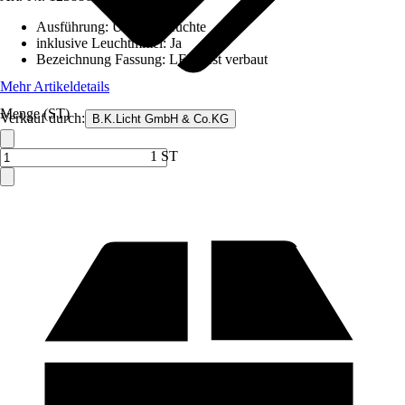
Ausführung
:
Unterbauleuchte
inklusive Leuchtmittel
:
Ja
Bezeichnung Fassung
:
LED fest verbaut
Mehr Artikeldetails
Menge (ST)
Verkauf durch:
B.K.Licht GmbH & Co.KG
1 ST