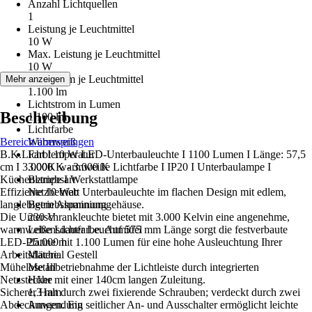
Anzahl Lichtquellen
1
Leistung je Leuchtmittel
10 W
Max. Leistung je Leuchtmittel
10 W
Lichtstrom je Leuchtmittel
Mehr anzeigen
1.100 lm
Lichtstrom in Lumen
Beschreibung
1.100 lm
Lichtfarbe
Bereich überspringen
Warmweiß
B.K.Licht I 10 W LED-Unterbauleuchte I 1100 Lumen I Länge: 57,5
Farbtemperatur
cm I 3.000K warmweiße Lichtfarbe I IP20 I Unterbaulampe I
3.000 K - 3.000 K
Küchenlampe I Werkstattlampe
Betriebsart
Effiziente 10 Watt Unterbauleuchte im flachen Design mit edlem,
Netzbetrieb
langlebigem Aluminiumgehäuse.
Betriebsspannung
Die Unterschrankleuchte bietet mit 3.000 Kelvin eine angenehme,
230 V
warmweiße Lichtfarbe. Auf 575 mm Länge sorgt die festverbaute
Lebensdauer Leuchtmittel
LED-Platine mit 1.100 Lumen für eine hohe Ausleuchtung Ihrer
25.000 h
Arbeitsfläche.
Material Gestell
Mühelose Inbetriebnahme der Lichtleiste durch integrierten
Metall
Netzstecker mit einer 140cm langen Zuleitung.
Höhe
Sicherer Halt durch zwei fixierende Schrauben; verdeckt durch zwei
1,3 mm
Abdeckungen. Ein seitlicher An- und Ausschalter ermöglicht leichte
Anwendung