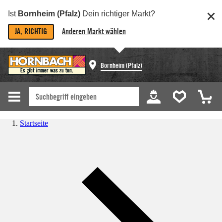
Ist
Bornheim (Pfalz)
Dein richtiger Markt?
JA, RICHTIG
Anderen Markt wählen
Bornheim (Pfalz)
Startseite