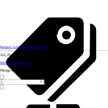
Weitere Artikel des Verkäufers
Art.-Nr.
12527219
Mehr Artikeldetails
Menge (ST)
1 ST