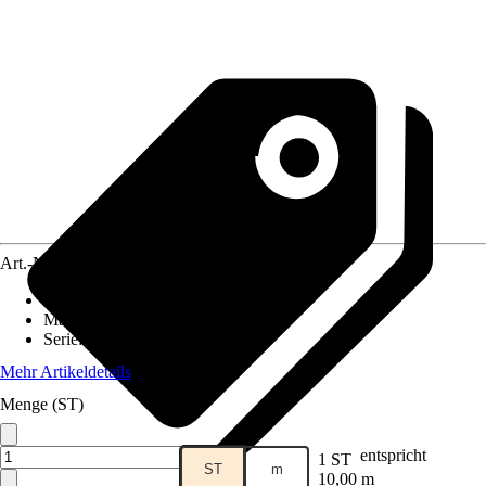
Art.-Nr.
426426
Artikeltyp
:
Faltenband
Material
:
Polyester (PES)
Serie
:
X
Mehr Artikeldetails
Menge (ST)
entspricht
1 ST
ST
m
10,00 m