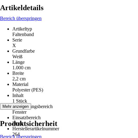
Artikeldetails
Bereich überspringen
Artikeltyp
Faltenband
Serie
X
Grundfarbe
Weiß
Länge
1.000 cm
Breite
2,2 cm
Material
Polyester (PES)
Inhalt
1 Stück
Anwendungsbereich
Mehr anzeigen
Fenster
Einsatzbereich
Produktsicherheit
Innen
Herstellerartikelnummer
264
Bereich überspringen