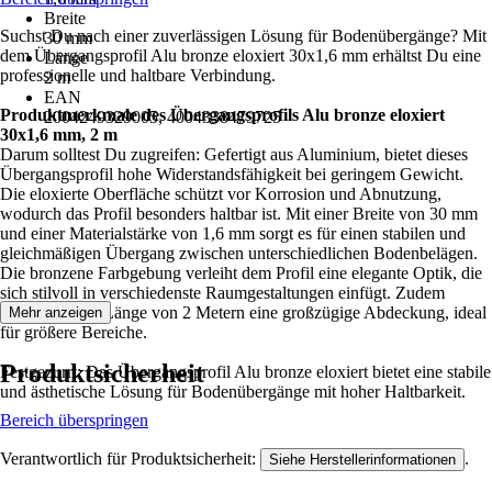
Breite
Suchst Du nach einer zuverlässigen Lösung für Bodenübergänge? Mit
30 mm
dem Übergangsprofil Alu bronze eloxiert 30x1,6 mm erhältst Du eine
Länge
professionelle und haltbare Verbindung.
2 m
EAN
Produktmerkmale des Übergangsprofils Alu bronze eloxiert
2004249329005, 4004338479725
30x1,6 mm, 2 m
Darum solltest Du zugreifen: Gefertigt aus Aluminium, bietet dieses
Übergangsprofil hohe Widerstandsfähigkeit bei geringem Gewicht.
Die eloxierte Oberfläche schützt vor Korrosion und Abnutzung,
wodurch das Profil besonders haltbar ist. Mit einer Breite von 30 mm
und einer Materialstärke von 1,6 mm sorgt es für einen stabilen und
gleichmäßigen Übergang zwischen unterschiedlichen Bodenbelägen.
Die bronzene Farbgebung verleiht dem Profil eine elegante Optik, die
sich stilvoll in verschiedenste Raumgestaltungen einfügt. Zudem
ermöglicht die Länge von 2 Metern eine großzügige Abdeckung, ideal
Mehr anzeigen
für größere Bereiche.
Produktsicherheit
Festgezurrt: Das Übergangsprofil Alu bronze eloxiert bietet eine stabile
und ästhetische Lösung für Bodenübergänge mit hoher Haltbarkeit.
Bereich überspringen
Verantwortlich für Produktsicherheit:
.
Siehe Herstellerinformationen