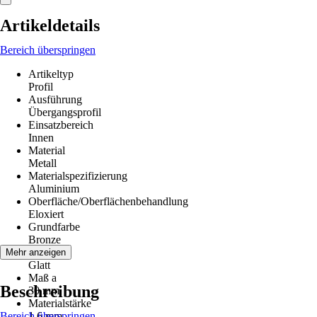
Artikeldetails
Bereich überspringen
Artikeltyp
Profil
Ausführung
Übergangsprofil
Einsatzbereich
Innen
Material
Metall
Materialspezifizierung
Aluminium
Oberfläche/Oberflächenbehandlung
Eloxiert
Grundfarbe
Bronze
Struktur
Mehr anzeigen
Glatt
Maß a
Beschreibung
30 mm
Materialstärke
Bereich überspringen
1,6 mm