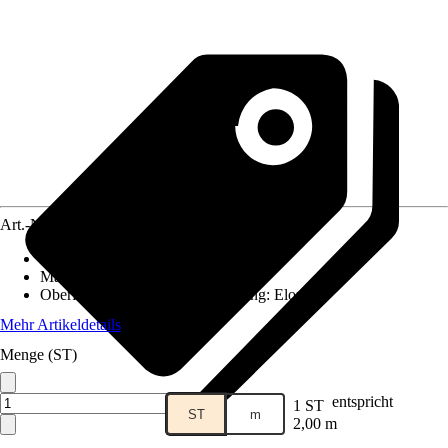
Art.-Nr.
4249329
Ausführung
:
Übergangsprofil
Materialspezifizierung
:
Aluminium
Oberfläche/Oberflächenbehandlung
:
Eloxiert
Mehr Artikeldetails
Menge (ST)
entspricht
1 ST
ST
m
2,00 m