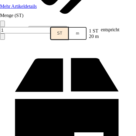
Mehr Artikeldetails
Menge (ST)
Verkauf durch:
Smart Home Direct
entspricht
1 ST
ST
m
20 m