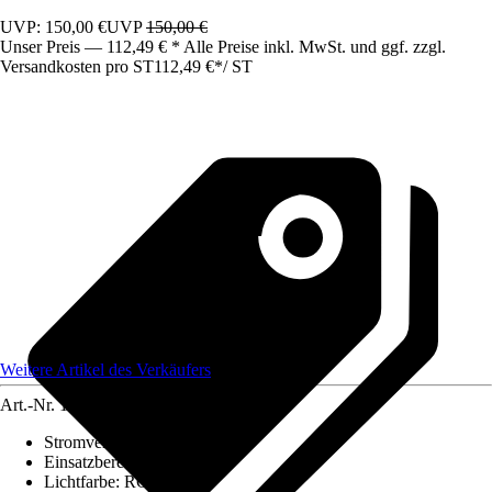
UVP: 150,00 €
UVP
150,00 €
Unser Preis — 112,49 € * Alle Preise inkl. MwSt. und ggf. zzgl.
Versandkosten pro ST
112,49 €
*
/
ST
Weitere Artikel des Verkäufers
Art.-Nr.
12624111
Stromversorgung
:
Netzstrom
Einsatzbereich
:
Innen
Lichtfarbe
:
RGB