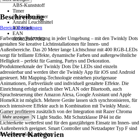
ABS-Kunststoff
Timer
Beschreibung
24 Stunden Timer
Anzahl Leuchtmittel
Bereich überspringen
400 Stück
EAN
Farbenfrohe Beleuchtung in jeder Umgebung – mit den Twinkly Dots
8056326677862
gestalten Sie kreative Lichtinstallationen für Innen- und
Außenbereiche. Das 20 Meter lange Lichtschnur mit 400 RGB-LEDs
sorgt für brillante Effekte, dynamische Farben und außergewöhnliche
Helligkeit – perfekt für Gaming, Partys und Dekoration.
Produktmerkmale der Twinkly Dots Die LEDs sind einzeln
adressierbar und werden über die Twinkly App für iOS und Android
gesteuert. Mit Mapping-Technologie entstehen pixelgenaue
Animationen, Farbverläufe und individuell gestaltete Effekte. Die
Einrichtung erfolgt einfach über WLAN oder Bluetooth, auch
Sprachsteuerung über Amazon Alexa, Google Assistant und Apple
HomeKit ist möglich. Mehrere Geräte lassen sich synchronisieren, für
noch intensivere Effekte auch in Kombination mit Twinkly Music.
Gamer profitieren zusätzlich von der Integration mit Razer Chroma
RGB und OMEN Light Studio. Mit Schutzklasse IP44 ist die
Mehr anzeigen
Lichterkette wetterfest und für den ganzjährigen Einsatz im Innen- und
Außenbereich geeignet. Smart Controller und Netzadapter Typ F sind
Weitere Kategorien
im Lieferumfang enthalten.