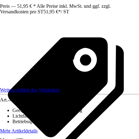
Preis — 51,95 € * Alle Preise inkl. MwSt. und ggf. zzgl.
Versandkosten pro ST
51,95 €
*
/
ST
Weitere Artikel des Verkäufers
Art.-Nr.
12605632
Geeignet für
:
Ambientebeleuchtung
Lichtfarbe
:
RGB
Betriebsspannung
:
12 V
Mehr Artikeldetails