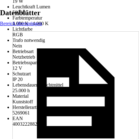
19 W
Leuchtkraft Lumen
Datenblätter
500 lm
Farbtemperatur
Bereich überspringen
4.000 K - 4.000 K
Lichtfarbe
RGB
Trafo notwendig
Nein
Betriebsart
Netzbetrieb
Betriebsspannung
12 V
Schutzart
IP 20
Lebensdauer Leuchtmittel
25.000 h
Material
Kunststoff
Herstellerartikelnummer
5269061
EAN
4003222882993