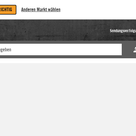
RICHTIG
Anderen Markt wählen
Sendungsverfolg