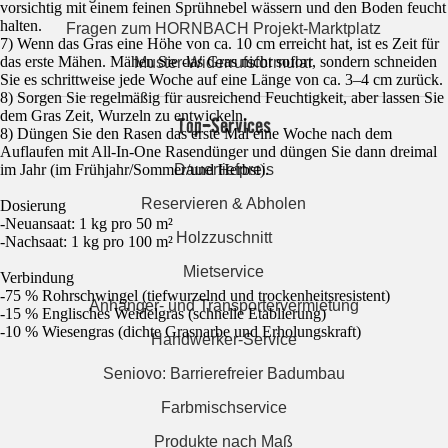
vorsichtig mit einem feinen Sprühnebel wässern und den Boden feucht
halten.
Fragen zum HORNBACH Projekt-Marktplatz
7) Wenn das Gras eine Höhe von ca. 10 cm erreicht hat, ist es Zeit für
das erste Mähen. Mähen Sie das Gras nicht sofort, sondern schneiden
Muster-Widerrufsformular
Sie es schrittweise jede Woche auf eine Länge von ca. 3–4 cm zurück.
8) Sorgen Sie regelmäßig für ausreichend Feuchtigkeit, aber lassen Sie
dem Gras Zeit, Wurzeln zu entwickeln.
Top-Services
8) Düngen Sie den Rasen das erste Mal eine Woche nach dem
Auflaufen mit All-In-One Rasendünger und düngen Sie dann dreimal
Dauertiefpreis
im Jahr (im Frühjahr/Sommer/und Herbst).
Reservieren & Abholen
Dosierung
-Neuansaat: 1 kg pro 50 m²
Holzzuschnitt
-Nachsaat: 1 kg pro 100 m²
Mietservice
Verbindung
-75 % Rohrschwingel (tiefwurzelnd und trockenheitsresistent)
Anhänger- und Transportervermietung
-15 % Englisches Weidelgras (schnelle Etablierung)
-10 % Wiesengras (dichte Grasnarbe und Erholungskraft)
Handwerker-Service
Seniovo: Barrierefreier Badumbau
Farbmischservice
Produkte nach Maß