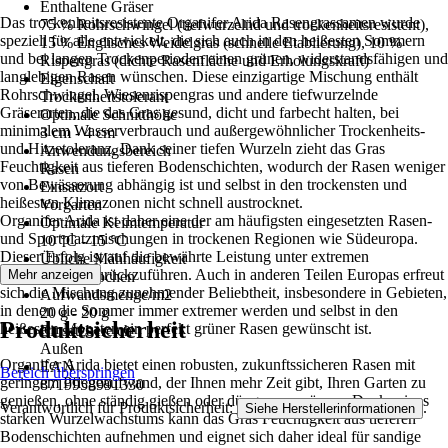
Enthaltene Gräser
Das trockenheitsresistente Organifer Arida Rasengrassamen wurde
75 % Rohrschwingel (tiefwurzelnd und trockenheitsresistent),
speziell für alle entwickelt, die sich auch in den heißesten Sommern
15 % Englisches Weidelgras (schnelle Etablierung), 10 %
und bei langen Trockenperioden einen grünen, widerstandsfähigen und
Rispengras (dichte Rasenfläche und Erholungskraft)
langlebigen Rasen wünschen. Diese einzigartige Mischung enthält
Eigenschaft
Rohrschwingel, Wiesenrispengras und andere tiefwurzelnde
Trockenheitstolerant
Gräserarten, die das Gras gesund, dicht und farbecht halten, bei
Optimale Schnitthöhe
minimalem Wasserverbrauch und außergewöhnlicher Trockenheits-
3 cm - 4 cm
und Hitzetoleranz. Dank seiner tiefen Wurzeln zieht das Gras
Anwendungsbereich
Feuchtigkeit aus tieferen Bodenschichten, wodurch der Rasen weniger
Rasen
von Bewässerung abhängig ist und selbst in den trockensten und
Einsatzort
heißesten Klimazonen nicht schnell austrocknet.
Vorgarten
Organifer Arida ist daher eine der am häufigsten eingesetzten Rasen-
Optimale Keimtemperatur
und Sportplatzmischungen in trockenen Regionen wie Südeuropa.
10 °C - 15 °C
Dieser Erfolg ist auf die bewährte Leistung unter extremen
Übliche Mähhäufigkeit
Bedingungen zurückzuführen. Auch in anderen Teilen Europas erfreut
Mehr anzeigen
Alle 2 Wochen
sich die Mischung zunehmender Beliebtheit, insbesondere in Gebieten,
Aufwandsmenge/m2
in denen die Sommer immer extremer werden und selbst in den
20 g - 20 g
Produktsicherheit
heißesten Monaten ein perfekt grüner Rasen gewünscht ist.
Einsatzbereich
Außen
Organifer Arida bietet einen robusten, zukunftssicheren Rasen mit
EAN
Bereich überspringen
geringem Pflegeaufwand, der Ihnen mehr Zeit gibt, Ihren Garten zu
8719958991330
genießen, ohne ständig gießen oder düngen zu müssen. Dank seines
Verantwortlich für Produktsicherheit:
.
Siehe Herstellerinformationen
starken Wurzelwachstums kann das Gras Feuchtigkeit aus tieferen
Bodenschichten aufnehmen und eignet sich daher ideal für sandige