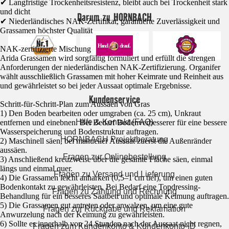
✔ Langfristige Trockenheitsresistenz, bleibt auch bei Trockenheit stark
und dicht
Darum zu HORNBACH
✔ Niederländisches NAK-Zertifikat, garantierte Zuverlässigkeit und
Grassamen höchster Qualität
NAK-zertifizierte Mischung
Arida Grassamen wird sorgfältig formuliert und erfüllt die strengen
Anforderungen der niederländischen NAK-Zertifizierung. Organifer
wählt ausschließlich Grassamen mit hoher Keimrate und Reinheit aus
und gewährleistet so bei jeder Aussaat optimale Ergebnisse.
Kundenservice
Schritt-für-Schritt-Plan zum Aussäen von Gras
1) Den Boden bearbeiten oder umgraben (ca. 25 cm), Unkraut
Hilfe & Kontakt (FAQ)
entfernen und einebnen. Bei Bedarf Bodenverbesserer für eine bessere
Wasserspeicherung und Bodenstruktur auftragen.
HORNBACH Projektberatung
2) Maschinell säen, bei manueller Aussaat zuerst die Außenränder
aussäen.
Fragen zur Onlinebestellung
3) Anschließend kreuzweise über die gesamte Fläche säen, einmal
längs und einmal quer.
Fragen zu Versand und Lieferung
4) Die Grassamen leicht anharken (0,5–1 cm tief), um einen guten
Bodenkontakt zu gewährleisten. Bei Bedarf eine Topdressing-
Fragen zu Zahlung und Rechnung
Behandlung für ein besseres Saatbett und optimale Keimung auftragen.
5) Die Grassamen gut antreten oder anwalzen, um eine gute
Fragen zur Rückgabe und Reklamation
Anwurzelung nach der Keimung zu gewährleisten.
6) Sollte es innerhalb von 24 Stunden nach der Aussaat nicht regnen,
Fragen zum Kundenkonto & Kundenkonto-ID