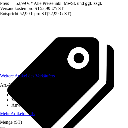
Preis — 52,99 € * Alle Preise inkl. MwSt. und ggf. zzgl.
Versandkosten pro ST
52,99 €
*
/
ST
Entspricht 52,99 € pro ST
(
52,99 €
/
ST
)
Weitere Artikel des Verkäufers
Art.-Nr.
12585721
Artikeltyp
:
Samen
Variante
:
Trockenrasen
Anwendung
:
Neuanlage
Mehr Artikeldetails
Menge (ST)