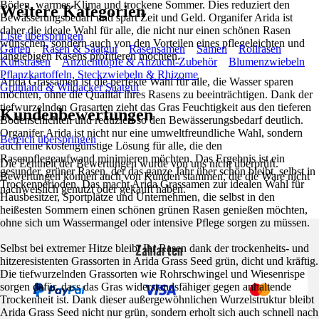
Böden, warmes Klima und trockene Sommer. Dies reduziert den
Weitere Kategorien
Bewässerungsbedarf und spart Zeit und Geld. Organifer Arida ist
daher die ideale Wahl für alle, die nicht nur einen schönen Rasen
Liste überspringen
wünschen, sondern auch von den Vorteilen eines pflegeleichten und
Garten
Rasen & Saatgut
Rasensamen
Samen
Rollrasen
langlebigen Rasens profitieren möchten.
Kunstrasen
Anzuchttöpfe & Anzucht-Zubehör
Blumenzwiebeln
Pflanzkartoffeln, Steckzwiebeln & Rhizome
Arida Grassamen ist die perfekte Wahl für alle, die Wasser sparen
Grünland & Wildacker Saatgut
möchten, ohne die Qualität ihres Rasens zu beeinträchtigen. Dank der
tiefwurzelnden Grasarten zieht das Gras Feuchtigkeit aus den tieferen
Kundenbewertungen
Bodenschichten und reduziert so den Bewässerungsbedarf deutlich.
Organifer Arida ist nicht nur eine umweltfreundliche Wahl, sondern
Bereich überspringen
auch eine kostengünstige Lösung für alle, die den
Rasenpflegeaufwand minimieren möchten. Das Ergebnis ist ein
Die Echtheit der Bewertungen wurde von uns nicht überprüft.
gesunder, grüner Rasen, der das ganze Jahr über schön bleibt, selbst in
Bewertungen können auch von Kunden stammen, die die Ware nicht
Trockenperioden. Das macht Arida Grassamen zur idealen Wahl für
nachweislich genutzt oder gekauft haben.
Hausbesitzer, Sportplätze und Unternehmen, die selbst in den
heißesten Sommern einen schönen grünen Rasen genießen möchten,
ohne sich um Wassermangel oder intensive Pflege sorgen zu müssen.
Zahlarten
Selbst bei extremer Hitze bleibt Ihr Rasen dank der trockenheits- und
hitzeresistenten Grassorten in Arida Grass Seed grün, dicht und kräftig.
Die tiefwurzelnden Grassorten wie Rohrschwingel und Wiesenrispe
sorgen dafür, dass das Gras widerstandsfähiger gegen anhaltende
Trockenheit ist. Dank dieser außergewöhnlichen Wurzelstruktur bleibt
Arida Grass Seed nicht nur grün, sondern erholt sich auch schnell nach