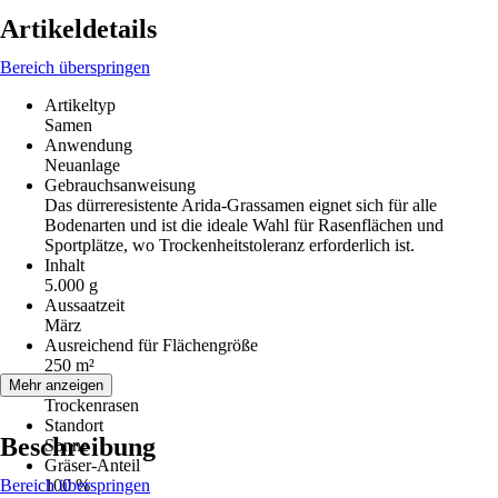
Artikeldetails
Bereich überspringen
Artikeltyp
Samen
Anwendung
Neuanlage
Gebrauchsanweisung
Das dürreresistente Arida-Grassamen eignet sich für alle
Bodenarten und ist die ideale Wahl für Rasenflächen und
Sportplätze, wo Trockenheitstoleranz erforderlich ist.
Inhalt
5.000 g
Aussaatzeit
März
Ausreichend für Flächengröße
250 m²
Variante
Mehr anzeigen
Trockenrasen
Standort
Beschreibung
Sonne
Gräser-Anteil
Bereich überspringen
100 %