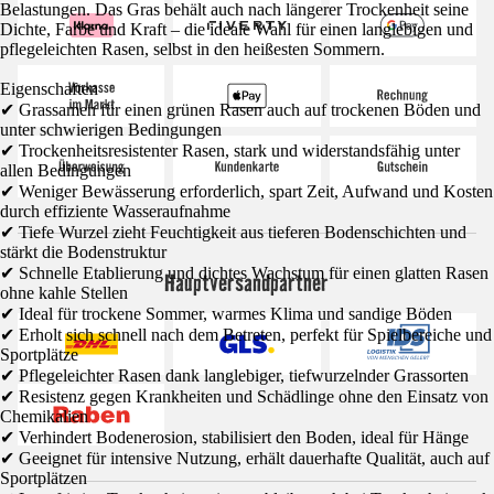
Belastungen. Das Gras behält auch nach längerer Trockenheit seine
Dichte, Farbe und Kraft – die ideale Wahl für einen langlebigen und
pflegeleichten Rasen, selbst in den heißesten Sommern.
Eigenschaften
✔ Grassamen für einen grünen Rasen auch auf trockenen Böden und
unter schwierigen Bedingungen
✔ Trockenheitsresistenter Rasen, stark und widerstandsfähig unter
allen Bedingungen
✔ Weniger Bewässerung erforderlich, spart Zeit, Aufwand und Kosten
durch effiziente Wasseraufnahme
✔ Tiefe Wurzel zieht Feuchtigkeit aus tieferen Bodenschichten und
stärkt die Bodenstruktur
✔ Schnelle Etablierung und dichtes Wachstum für einen glatten Rasen
Hauptversandpartner
ohne kahle Stellen
✔ Ideal für trockene Sommer, warmes Klima und sandige Böden
✔ Erholt sich schnell nach dem Betreten, perfekt für Spielbereiche und
Sportplätze
✔ Pflegeleichter Rasen dank langlebiger, tiefwurzelnder Grassorten
✔ Resistenz gegen Krankheiten und Schädlinge ohne den Einsatz von
Chemikalien
✔ Verhindert Bodenerosion, stabilisiert den Boden, ideal für Hänge
✔ Geeignet für intensive Nutzung, erhält dauerhafte Qualität, auch auf
Sportplätzen