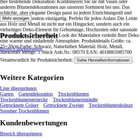
Ihre bestehende Dekoration: Kombinieren Sie sie mit Vasen oder
anderen Blumendekorationen aus unserem Sortiment bei uns. Das
schlichte, aber elegante Design passt zu jedem Einrichtungsstil und
macht Ihre Dekoration einzigartig. Perfekt für jeden Anlass Die Leiste
Mehr anzeigen
aus Holz und Metall ist nicht nur ein Hingucker, sondern auch ein
vielseitiges Deko-Element für Geburtstage, Hochzeiten oder saisonale
Produktsicherheit
Dekorationen. Der natürliche Look der Materialien verleiht Ihrer Deko
eine warme und einladende Atmosphäre. Produktdetails Größe: ca.
25×20cm Farbe: Schwarz, Naturfarben Material: Holz, Metall,
Bereich überspringen
Jutekordel Menge: 1 Stück Anb.Nr.: 08570 EAN: 4018865085700
Verantwortlich für Produktsicherheit:
.
Siehe Herstellerinformationen
Weitere Kategorien
Liste überspringen
Garten
Gartendekoration
Trockenblumen
Trockenblumengestecke
Trockenblumensträuße
Getrocknete Gräser
Getrocknete Zweige
Trockenblumenkränze
Sonstige Trockenblumen
Kundenbewertungen
Bereich überspringen