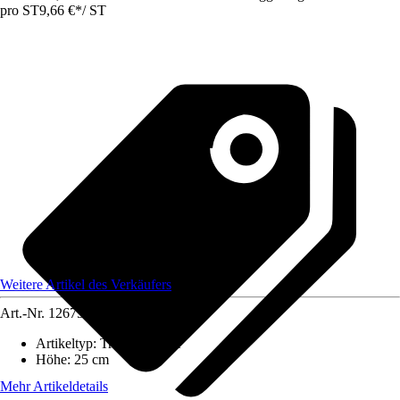
pro ST
9,66 €
*
/
ST
Weitere Artikel des Verkäufers
Art.-Nr.
12675478
Artikeltyp
:
Trockenblume
Höhe
:
25 cm
Mehr Artikeldetails