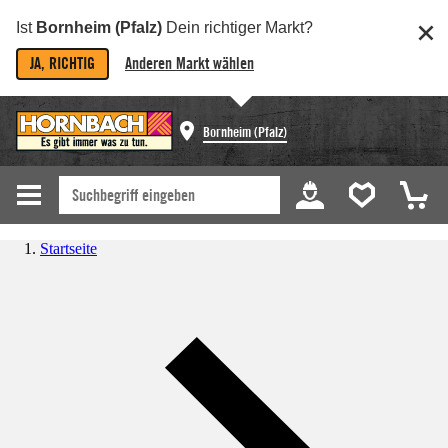
Ist
Bornheim (Pfalz)
Dein richtiger Markt?
JA, RICHTIG
Anderen Markt wählen
Bornheim (Pfalz)
Startseite