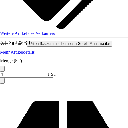
Weitere Artikel des Verkäufers
Art.-Nr.
12503106
Verkauf durch:
Union Bauzentrum Hornbach GmbH Münchweiler
Mehr Artikeldetails
Menge (ST)
1 ST