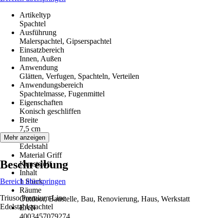
Artikeltyp
Spachtel
Ausführung
Malerspachtel, Gipserspachtel
Einsatzbereich
Innen, Außen
Anwendung
Glätten, Verfugen, Spachteln, Verteilen
Anwendungsbereich
Spachtelmasse, Fugenmittel
Eigenschaften
Konisch geschliffen
Breite
7,5 cm
Material
Mehr anzeigen
Edelstahl
Material Griff
Beschreibung
Kunststoff
Inhalt
Bereich überspringen
1 Stück
Räume
Triuso Premium-Line
Outdoor, Baustelle, Bau, Renovierung, Haus, Werkstatt
Edelstahlspachtel
EAN
4003457079274