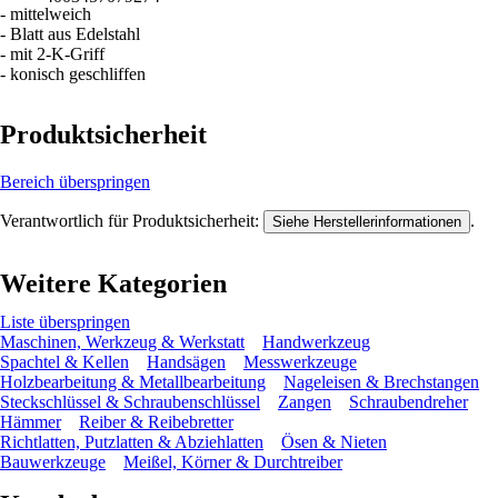
- mittelweich
- Blatt aus Edelstahl
- mit 2-K-Griff
- konisch geschliffen
Produktsicherheit
Bereich überspringen
Verantwortlich für Produktsicherheit:
.
Siehe Herstellerinformationen
Weitere Kategorien
Liste überspringen
Maschinen, Werkzeug & Werkstatt
Handwerkzeug
Spachtel & Kellen
Handsägen
Messwerkzeuge
Holzbearbeitung & Metallbearbeitung
Nageleisen & Brechstangen
Steckschlüssel & Schraubenschlüssel
Zangen
Schraubendreher
Hämmer
Reiber & Reibebretter
Richtlatten, Putzlatten & Abziehlatten
Ösen & Nieten
Bauwerkzeuge
Meißel, Körner & Durchtreiber