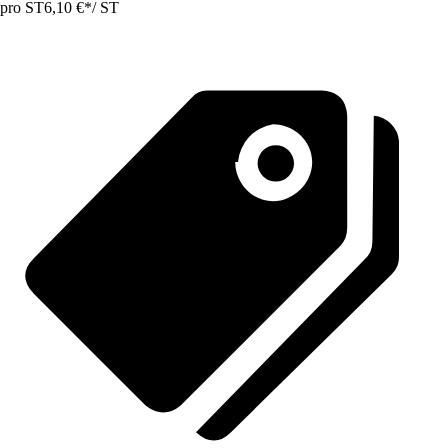
pro ST
6,10 €
*
/
ST