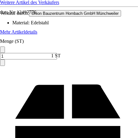
Weitere Artikel des Verkäufers
Art.-Nr.
12497776
Verkauf durch:
Union Bauzentrum Hornbach GmbH Münchweiler
Material
:
Edelstahl
Mehr Artikeldetails
Menge (ST)
1 ST