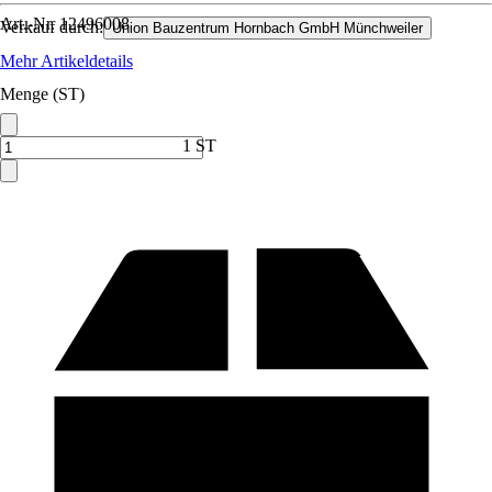
Art.-Nr.
12496008
Verkauf durch:
Union Bauzentrum Hornbach GmbH Münchweiler
Mehr Artikeldetails
Menge (ST)
1 ST