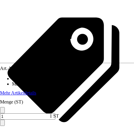
Art.-Nr.
12292754
Artikeltyp
:
Faden
Material
:
Kunststoff
Mehr Artikeldetails
Menge (ST)
1 ST