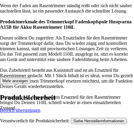
Wenn der Faden am Rasentrimmer ständig reißt oder sich nicht sauber
nachstellen lässt, ist ein passender Austausch die schnellste Lösung.
Produktmerkmale des Trimmerkopf Fadenkopfspule Husqvarna
A15B für Akku Rasentrimmer 110iL
Darum solltest Du zugreifen: Als Ersatzfaden für den Rasentrimmer
sorgt der Trimmerkopf dafür, dass Du wieder zügig und kontrolliert
trimmen kannst, statt mit provisorischen Lösungen Zeit zu verlieren.
Da das Teil passend zum Modell 110IL ausgelegt ist, sitzt es korrekt
am Gerät und unterstützt eine saubere Fadenführung beim Arbeiten.
Das Zubehörteil besteht aus Kunststoff und ist als Ersatzteil für
Rasentrimmer gedacht. Mit 1 Stück Inhalt ist es ideal, wenn Du gezielt
einen verschlissenen Trimmerkopf ersetzen möchtest, um die Funktion
Mehr anzeigen
Deines Geräts wiederherzustellen.
Produktsicherheit
Festgezurrt: Mit dem passenden Ersatzteil für den Rasentrimmer
bringst Du Deinen 110IL schnell wieder in einen einsatzbereiten
Zustand.
Bereich überspringen
Verantwortlich für Produktsicherheit:
.
Siehe Herstellerinformationen