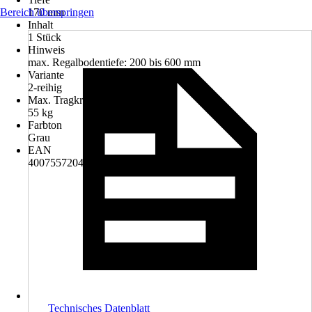
Bereich überspringen
170 mm
Inhalt
1 Stück
Hinweis
max. Regalbodentiefe: 200 bis 600 mm
Variante
2-reihig
Max. Tragkraft
55 kg
Farbton
Grau
EAN
4007557204505
Technisches Datenblatt