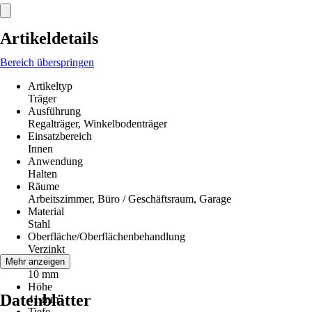
Artikeldetails
Bereich überspringen
Artikeltyp
Träger
Ausführung
Regalträger, Winkelbodenträger
Einsatzbereich
Innen
Anwendung
Halten
Räume
Arbeitszimmer, Büro / Geschäftsraum, Garage
Material
Stahl
Oberfläche/Oberflächenbehandlung
Verzinkt
Breite
Mehr anzeigen
10 mm
Höhe
Datenblätter
41 mm
Tiefe