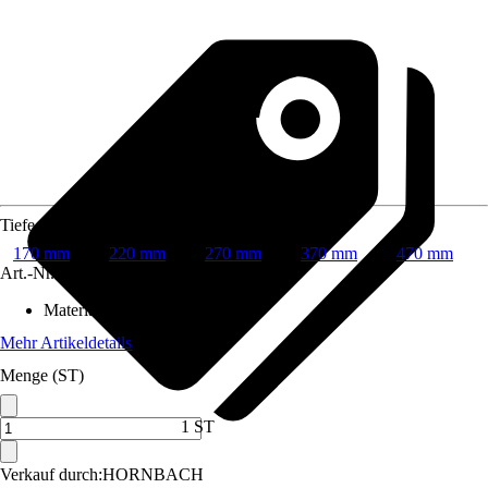
Tiefe
170 mm
220 mm
270 mm
370 mm
470 mm
Art.-Nr.
7473070
Material
:
Stahl
Mehr Artikeldetails
Menge (ST)
1 ST
Verkauf durch:
HORNBACH