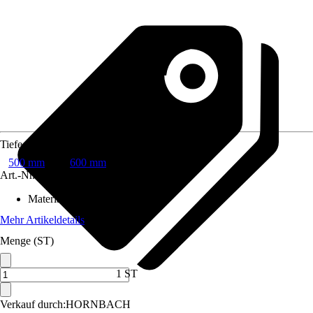
Tiefe
500 mm
600 mm
Art.-Nr.
7023177
Material
:
Stahl
Mehr Artikeldetails
Menge (ST)
1 ST
Verkauf durch:
HORNBACH