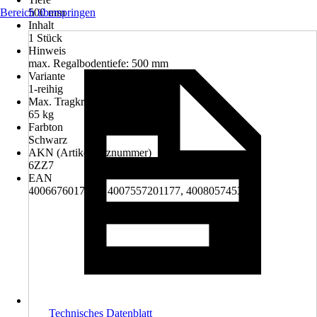
Bereich überspringen
500 mm
Inhalt
1 Stück
Hinweis
max. Regalbodentiefe: 500 mm
Variante
1-reihig
Max. Tragkraft
65 kg
Farbton
Schwarz
AKN (Artikelkurznummer)
6ZZ7
EAN
4006676017812, 4007557201177, 4008057453950
Technisches Datenblatt