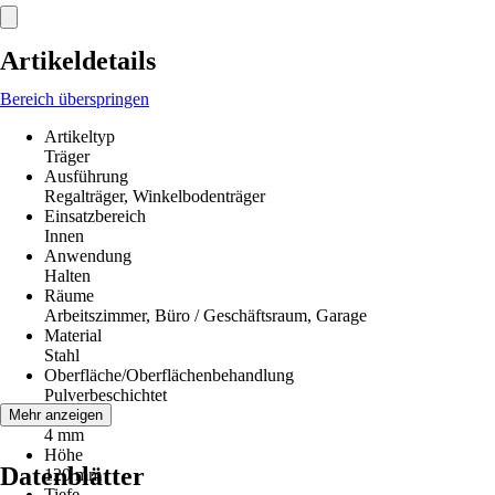
Artikeldetails
Bereich überspringen
Artikeltyp
Träger
Ausführung
Regalträger, Winkelbodenträger
Einsatzbereich
Innen
Anwendung
Halten
Räume
Arbeitszimmer, Büro / Geschäftsraum, Garage
Material
Stahl
Oberfläche/Oberflächenbehandlung
Pulverbeschichtet
Breite
Mehr anzeigen
4 mm
Höhe
Datenblätter
120 mm
Tiefe