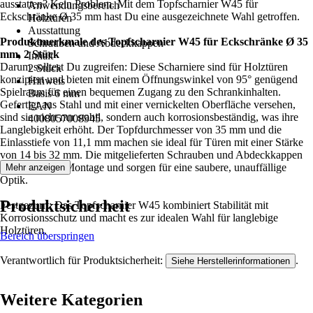
ausstatten? Kein Problem. Mit dem Topfscharnier W45 für
Anwendungsbereich
Eckschränke Ø 35 mm hast Du eine ausgezeichnete Wahl getroffen.
Holztüren
Ausstattung
Produktmerkmale des Topfscharnier W45 für Eckschränke Ø 35
Schrauben und Abdeckkappen
mm, 2 Stück
Inhalt
Darum solltest Du zugreifen: Diese Scharniere sind für Holztüren
2 Stück
konzipiert und bieten mit einem Öffnungswinkel von 95° genügend
Hinweis
Spielraum für einen bequemen Zugang zu den Schrankinhalten.
Basis 6 mm
Gefertigt aus Stahl und mit einer vernickelten Oberfläche versehen,
EAN
sind sie nicht nur stabil, sondern auch korrosionsbeständig, was ihre
4008057008945
Langlebigkeit erhöht. Der Topfdurchmesser von 35 mm und die
Einlasstiefe von 11,1 mm machen sie ideal für Türen mit einer Stärke
von 14 bis 32 mm. Die mitgelieferten Schrauben und Abdeckkappen
erleichtern die Montage und sorgen für eine saubere, unauffällige
Mehr anzeigen
Optik.
Produktsicherheit
Festgezurrt: Das Topfscharnier W45 kombiniert Stabilität mit
Korrosionsschutz und macht es zur idealen Wahl für langlebige
Holztüren.
Bereich überspringen
Verantwortlich für Produktsicherheit:
.
Siehe Herstellerinformationen
Weitere Kategorien