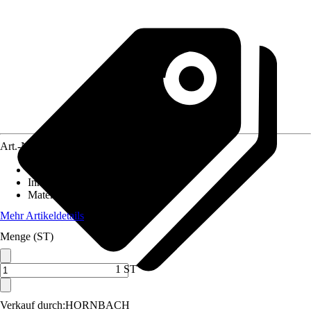
Art.-Nr.
5651886
Ausführung
:
Topfscharnier
Inhalt
:
2 Stück
Material
:
Stahl
Mehr Artikeldetails
Menge (ST)
1 ST
Verkauf durch:
HORNBACH