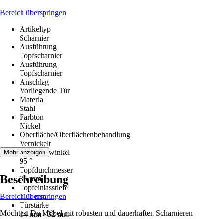
Bereich überspringen
Artikeltyp
Scharnier
Ausführung
Topfscharnier
Ausführung
Topfscharnier
Anschlag
Vorliegende Tür
Material
Stahl
Farbton
Nickel
Oberfläche/Oberflächenbehandlung
Vernickelt
Öffnungswinkel
Mehr anzeigen
95 °
Topfdurchmesser
Beschreibung
35 mm
Topfeinlasstiefe
Bereich überspringen
11,1 mm
Türstärke
Möchtest Du Möbel mit robusten und dauerhaften Scharnieren
14 mm - 32 mm