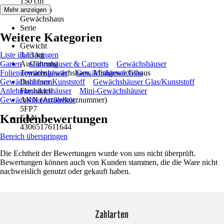
150 cm
Artikeltyp
Mehr anzeigen
Gewächshaus
Serie
Weitere Kategorien
-
Gewicht
Liste überspringen
3,13 kg
Garten
Ausführung
Gartenhäuser & Carports
Gewächshäuser
Foliengewächshäuser
Tomatengewächshaus, Minigewächshaus
Gewächshäuser Glas
Gewächshäuser Kunststoff
Dachform
Gewächshäuser Glas/Kunststoff
Anlehngewächshäuser
Flachdach
Mini-Gewächshäuser
Gewächshäuserzubehör
AKN (Artikelkurznummer)
5FP7
Kundenbewertungen
EAN
4306517611644
Bereich überspringen
Die Echtheit der Bewertungen wurde von uns nicht überprüft.
Bewertungen können auch von Kunden stammen, die die Ware nicht
nachweislich genutzt oder gekauft haben.
Zahlarten