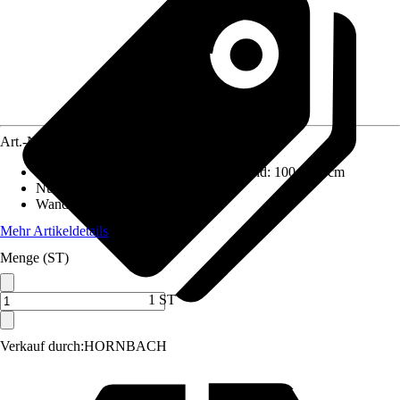
Art.-Nr.
10474972
Aufstellmaße B x T ohne Dachüberstand
:
100 x 50 cm
Nutzfläche
:
0,5 m²
Wandstärke
:
0,2 mm
Mehr Artikeldetails
Menge (ST)
1 ST
Verkauf durch:
HORNBACH