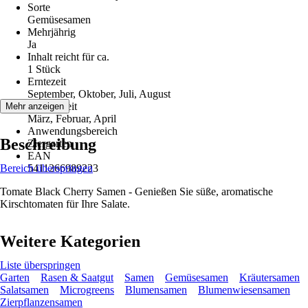
Sorte
Gemüsesamen
Mehrjährig
Ja
Inhalt reicht für ca.
1 Stück
Erntezeit
September, Oktober, Juli, August
Aussaatzeit
Mehr anzeigen
März, Februar, April
Anwendungsbereich
Beschreibung
Ziergarten
EAN
Bereich überspringen
5411266989223
Tomate Black Cherry Samen - Genießen Sie süße, aromatische
Kirschtomaten für Ihre Salate.
Weitere Kategorien
Liste überspringen
Garten
Rasen & Saatgut
Samen
Gemüsesamen
Kräutersamen
Salatsamen
Microgreens
Blumensamen
Blumenwiesensamen
Zierpflanzensamen