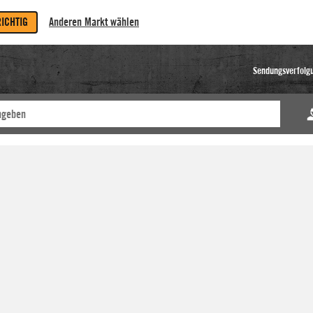
RICHTIG
Anderen Markt wählen
Sendungsverfolg