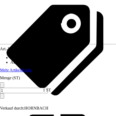
Art.-Nr.
10009894
Artikeltyp
:
Scharnier
Ausführung
:
Tischband
Mehr Artikeldetails
Menge (ST)
1 ST
Verkauf durch:
HORNBACH