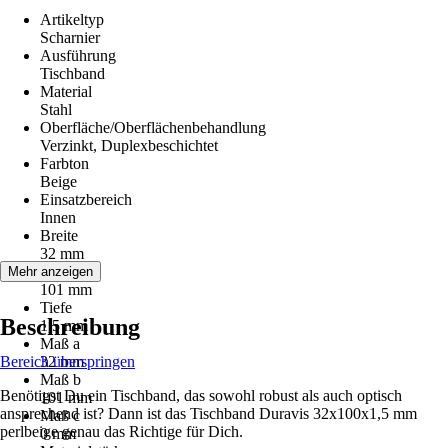
Artikeltyp
Scharnier
Ausführung
Tischband
Material
Stahl
Oberfläche/Oberflächenbehandlung
Verzinkt, Duplexbeschichtet
Farbton
Beige
Einsatzbereich
Innen
Breite
32 mm
Länge
Mehr anzeigen
101 mm
Tiefe
Beschreibung
1,5 mm
Maß a
Bereich überspringen
32 mm
Maß b
Benötigst Du ein Tischband, das sowohl robust als auch optisch
101 mm
ansprechend ist? Dann ist das Tischband Duravis 32x100x1,5 mm
Maß c
perlbeige genau das Richtige für Dich.
0 mm