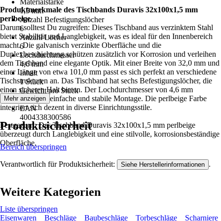
Materialstärke
Produktmerkmale des Tischbands Duravis 32x100x1,5 mm
1,5 mm
perlbeige
Anzahl Befestigungslöcher
Darum solltest Du zugreifen: Dieses Tischband aus verzinktem Stahl
6
bietet Stabilität und Langlebigkeit, was es ideal für den Innenbereich
Anzahl Löcher
macht. Die galvanisch verzinkte Oberfläche und die
6
Duplexbeschichtung schützen zusätzlich vor Korrosion und verleihen
Lochdurchmesser
dem Tischband eine elegante Optik. Mit einer Breite von 32,0 mm und
4,6 mm
einer Länge von etwa 101,0 mm passt es sich perfekt an verschiedene
Inhalt
Tischstrukturen an. Das Tischband hat sechs Befestigungslöcher, die
1 Stück
einen sicheren Halt bieten. Der Lochdurchmesser von 4,6 mm
Gewicht pro Stück
ermöglicht eine einfache und stabile Montage. Die perlbeige Farbe
Mehr anzeigen
0,045 kg
integriert sich dezent in diverse Einrichtungsstile.
EAN
4004338300586
Produktsicherheit
Festgezurrt: Das Tischband Duravis 32x100x1,5 mm perlbeige
überzeugt durch Langlebigkeit und eine stilvolle, korrosionsbeständige
Oberfläche.
Bereich überspringen
Verantwortlich für Produktsicherheit:
.
Siehe Herstellerinformationen
Weitere Kategorien
Liste überspringen
Eisenwaren
Beschläge
Baubeschläge
Torbeschläge
Scharniere