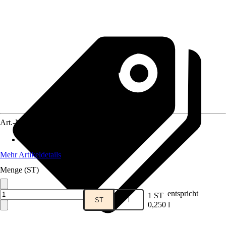
Art.-Nr.
2217789
Artikeltyp
:
Pflegemittel
Mehr Artikeldetails
Menge (ST)
entspricht
1 ST
ST
l
0,250 l