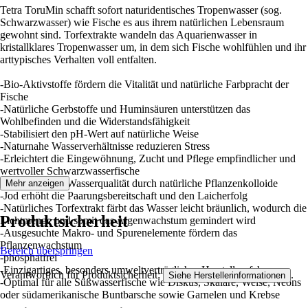
Tetra ToruMin schafft sofort naturidentisches Tropenwasser (sog.
Schwarzwasser) wie Fische es aus ihrem natürlichen Lebensraum
gewohnt sind. Torfextrakte wandeln das Aquarienwasser in
kristallklares Tropenwasser um, in dem sich Fische wohlfühlen und ihr
arttypisches Verhalten voll entfalten.
-Bio-Aktivstoffe fördern die Vitalität und natürliche Farbpracht der
Fische
-Natürliche Gerbstoffe und Huminsäuren unterstützen das
Wohlbefinden und die Widerstandsfähigkeit
-Stabilisiert den pH-Wert auf natürliche Weise
-Naturnahe Wasserverhältnisse reduzieren Stress
-Erleichtert die Eingewöhnung, Zucht und Pflege empfindlicher und
wertvoller Schwarzwasserfische
-Verbessert die Wasserqualität durch natürliche Pflanzenkolloide
Mehr anzeigen
-Jod erhöht die Paarungsbereitschaft und den Laicherfolg
-Natürliches Torfextrakt färbt das Wasser leicht bräunlich, wodurch die
Produktsicherheit
Lichtmenge und somit das Algenwachstum gemindert wird
-Ausgesuchte Makro- und Spurenelemente fördern das
Pflanzenwachstum
Bereich überspringen
-phosphatfrei
-Einzigartiges, besonders umweltverträgliches Herstellverfahren
Verantwortlich für Produktsicherheit:
.
Siehe Herstellerinformationen
-Optimal für alle Süßwasserfische wie Diskus, Skalare, Welse, Neons
oder südamerikanische Buntbarsche sowie Garnelen und Krebse