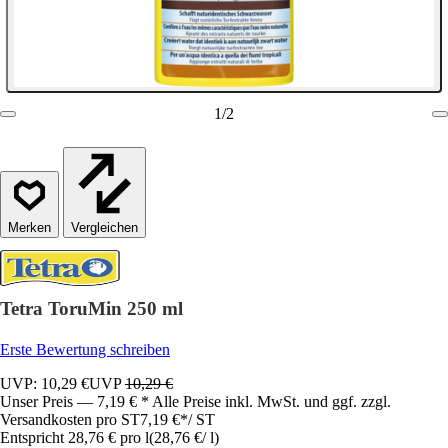
1
/
2
Vergleichen
Tetra ToruMin 250 ml
Erste Bewertung schreiben
UVP: 10,29 €
UVP
10,29 €
Unser Preis — 7,19 € * Alle Preise inkl. MwSt. und ggf. zzgl.
Versandkosten pro ST
7,19 €
*
/
ST
Entspricht 28,76 € pro l
(
28,76 €
/
l
)