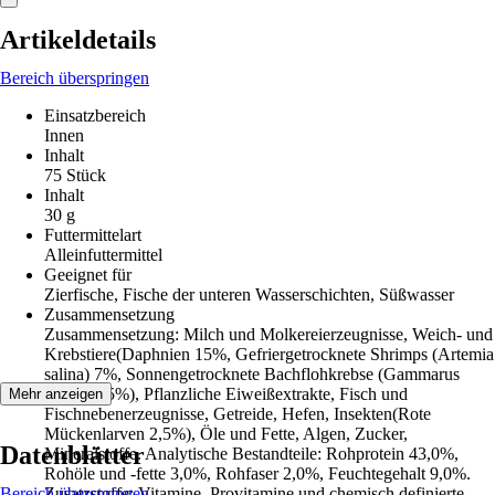
Artikeldetails
Bereich überspringen
Einsatzbereich
Innen
Inhalt
75 Stück
Inhalt
30 g
Futtermittelart
Alleinfuttermittel
Geeignet für
Zierfische, Fische der unteren Wasserschichten, Süßwasser
Zusammensetzung
Zusammensetzung: Milch und Molkereierzeugnisse, Weich- und
Krebstiere(Daphnien 15%, Gefriergetrocknete Shrimps (Artemia
salina) 7%, Sonnengetrocknete Bachflohkrebse (Gammarus
pulex) 4,5%), Pflanzliche Eiweißextrakte, Fisch und
Mehr anzeigen
Fischnebenerzeugnisse, Getreide, Hefen, Insekten(Rote
Mückenlarven 2,5%), Öle und Fette, Algen, Zucker,
Datenblätter
Mineralstoffe. Analytische Bestandteile: Rohprotein 43,0%,
Rohöle und -fette 3,0%, Rohfaser 2,0%, Feuchtegehalt 9,0%.
Bereich überspringen
Zusatzstoffe: Vitamine, Provitamine und chemisch definierte