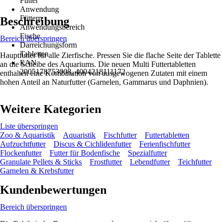
Futter
Anwendung
Füttern
Beschreibung
Anwendungsbereich
Fische
Bereich überspringen
Darreichungsform
Tabletten
Hauptfutter für alle Zierfische. Pressen Sie die flache Seite der Tablette
EAN
an die Scheibe des Aquariums. Die neuen Multi Futtertabletten
2005178753008, 4004218111172
enthalten eine Kombination von ausgewogenen Zutaten mit einem
hohen Anteil an Naturfutter (Garnelen, Gammarus und Daphnien).
Weitere Kategorien
Liste überspringen
Zoo & Aquaristik
Aquaristik
Fischfutter
Futtertabletten
Aufzuchtfutter
Discus & Cichlidenfutter
Ferienfischfutter
Flockenfutter
Futter für Bodenfische
Spezialfutter
Granulate Pellets & Sticks
Frostfutter
Lebendfutter
Teichfutter
Garnelen & Krebsfutter
Kundenbewertungen
Bereich überspringen