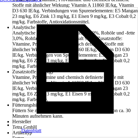
Stoffe mit ähnlicher Wirkung: Vitamin A 11860 IE/kg, Vitamin
D3 630 IE/kg. Verbindungen von Spurenelementen: E5 Mangan
23 mg/kg, E6 Zink 13 mg/kg, E1 Eisen 9 mg/kg, E3 Cobalt 0,2
mg/kg. Farbstoffe, Antioxidationsmittel.
Analytische Bestandteile
Analytische Bestandteile: Rohprotein 43,0%, Rohöle und -fette
3,0%, Rohfaser 2,0%, Feuchtegehalt 9,0%. Zusatzstoffe:
Vitamine, Provitamine und chemisch definierte Stoffe mit
ähnlicher Wirkung: Vitamin A 11860 IE/kg, Vitamin D3 630
IE/kg. Verbindungen von Spurenelementen: E5 Mangan 23
mg/kg, E6 Zink 13 mg/kg, E1 Eisen 9 mg/kg, E3 Cobalt 0,2
mg/kg. Farbstoffe, Antioxidationsmittel.
Zusatzstoffe (pro kg)
Vitamine, Provitamine und chemisch definierte Stoffe mit
ähnlicher Wirkung: Vitamin A 11860 IE/kg, Vitamin D3 630
IE/kg. Verbindungen von Spurenelementen: E5 Mangan 23
mg/kg, E6 Zink 13 mg/kg, E1 Eisen 9 mg/kg, E3 Cobalt 0,2
mg/kg. Farbstoffe,
Fütterungshinweis
Füttern Sie nur die Menge, die ihr Fisch innerhalb von ca. 30
Minuten aufnehmen kann.
Hersteller
Tetra GmbH
Datenblatt
Artikeltyp