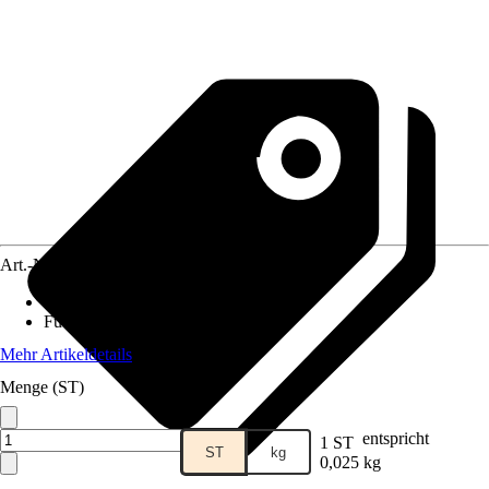
Art.-Nr.
5178753
Anwendungsbereich
:
Fische
Futtermittelart
:
Alleinfuttermittel
Mehr Artikeldetails
Menge (ST)
entspricht
1 ST
ST
kg
0,025 kg