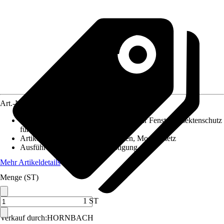
Art.-Nr.
12619650
Anwendungsbereich
:
Insektenschutz für Fenster, Insektenschutz
für Wohnräume
Artikeltyp
:
Gewebe, Fensterrahmen, Moskitonetz
Ausführung
:
Klebe-/Klettbefestigung
Mehr Artikeldetails
Menge (ST)
1 ST
Verkauf durch:
HORNBACH