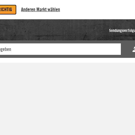
RICHTIG
Anderen Markt wählen
Sendungsverfolg