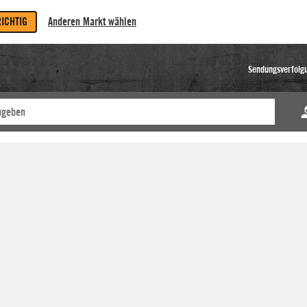
RICHTIG
Anderen Markt wählen
Sendungsverfolg