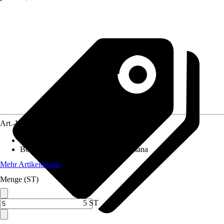
Art.-Nr.
12514819
Ausführung
:
Helophyten
Botanischer Name
:
Dracaena sanderiana
Mehr Artikeldetails
Menge (ST)
5 ST