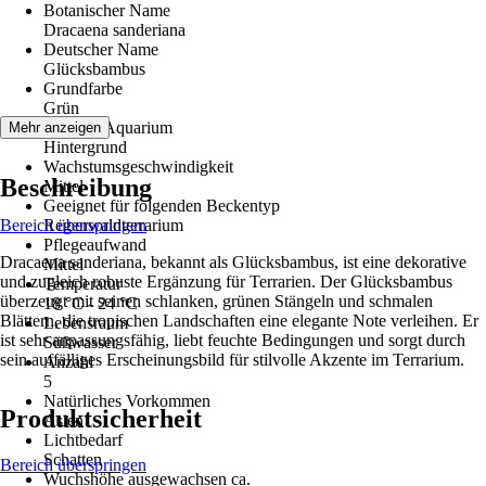
Botanischer Name
Dracaena sanderiana
Deutscher Name
Glücksbambus
Grundfarbe
Grün
Lage im Aquarium
Mehr anzeigen
Hintergrund
Wachstumsgeschwindigkeit
Beschreibung
Mittel
Geeignet für folgenden Beckentyp
Bereich überspringen
Regenwaldterrarium
Pflegeaufwand
Dracaena sanderiana, bekannt als Glücksbambus, ist eine dekorative
Mittel
und zugleich robuste Ergänzung für Terrarien. Der Glücksbambus
Temperatur
überzeugt mit seinen schlanken, grünen Stängeln und schmalen
18 °C - 24 °C
Blättern, die tropischen Landschaften eine elegante Note verleihen. Er
Lebensraum
ist sehr anpassungsfähig, liebt feuchte Bedingungen und sorgt durch
Süßwasser
sein auffälliges Erscheinungsbild für stilvolle Akzente im Terrarium.
Anzahl
5
Natürliches Vorkommen
Produktsicherheit
Asien
Lichtbedarf
Schatten
Bereich überspringen
Wuchshöhe ausgewachsen ca.