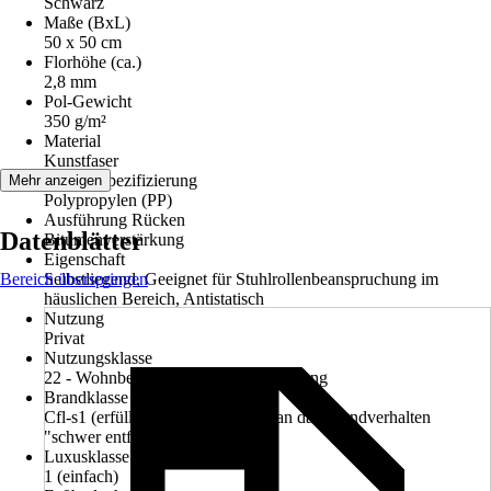
Schwarz
Maße (BxL)
50 x 50 cm
Florhöhe (ca.)
2,8 mm
Pol-Gewicht
350 g/m²
Material
Kunstfaser
Materialspezifizierung
Mehr anzeigen
Polypropylen (PP)
Ausführung Rücken
Datenblätter
Bitumenverstärkung
Eigenschaft
Bereich überspringen
Selbstliegend, Geeignet für Stuhlrollenbeanspruchung im
häuslichen Bereich, Antistatisch
Nutzung
Privat
Nutzungsklasse
22 - Wohnbereiche mit mittlerer Nutzung
Brandklasse
Cfl-s1 (erfüllt die Anforderungen an das Brandverhalten
"schwer entflammbar")
Luxusklasse LC
1 (einfach)