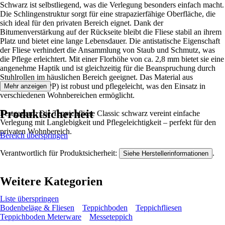
Schwarz ist selbstliegend, was die Verlegung besonders einfach macht.
Die Schlingenstruktur sorgt für eine strapazierfähige Oberfläche, die
sich ideal für den privaten Bereich eignet. Dank der
Bitumenverstärkung auf der Rückseite bleibt die Fliese stabil an ihrem
Platz und bietet eine lange Lebensdauer. Die antistatische Eigenschaft
der Fliese verhindert die Ansammlung von Staub und Schmutz, was
die Pflege erleichtert. Mit einer Florhöhe von ca. 2,8 mm bietet sie eine
angenehme Haptik und ist gleichzeitig für die Beanspruchung durch
Stuhlrollen im häuslichen Bereich geeignet. Das Material aus
Polypropylen (PP) ist robust und pflegeleicht, was den Einsatz in
Mehr anzeigen
verschiedenen Wohnbereichen ermöglicht.
Produktsicherheit
Festgezurrt: Die Teppichfliese Classic schwarz vereint einfache
Verlegung mit Langlebigkeit und Pflegeleichtigkeit – perfekt für den
privaten Wohnbereich.
Bereich überspringen
Verantwortlich für Produktsicherheit:
.
Siehe Herstellerinformationen
Weitere Kategorien
Liste überspringen
Bodenbeläge & Fliesen
Teppichboden
Teppichfliesen
Teppichboden Meterware
Messeteppich