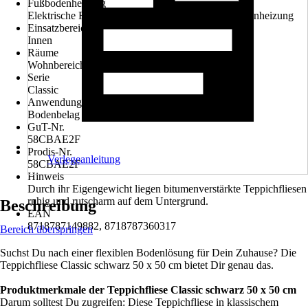
Fußbodenheizung
Elektrische Fußbodenheizung, Warmwasserfußbodenheizung
Einsatzbereich
Innen
Räume
Wohnbereich, Kinderzimmer
Serie
Classic
Anwendung
Bodenbelag
GuT-Nr.
58CBAE2F
Prodis-Nr.
Verlegeanleitung
58CBAE2F
Hinweis
Durch ihr Eigengewicht liegen bitumenverstärkte Teppichfliesen
ruhig und rutscharm auf dem Untergrund.
Beschreibung
EAN
8718787149882, 8718787360317
Bereich überspringen
Suchst Du nach einer flexiblen Bodenlösung für Dein Zuhause? Die
Teppichfliese Classic schwarz 50 x 50 cm bietet Dir genau das.
Produktmerkmale der Teppichfliese Classic schwarz 50 x 50 cm
Darum solltest Du zugreifen: Diese Teppichfliese in klassischem