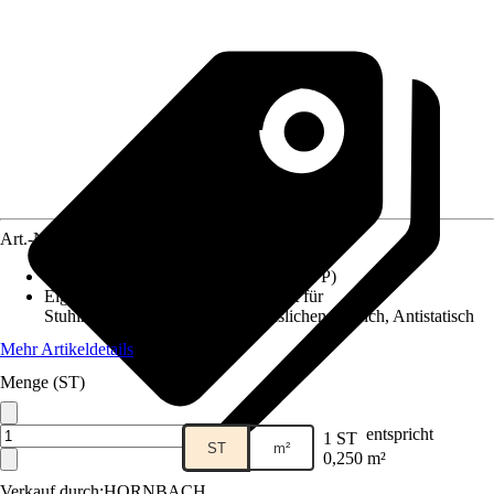
Art.-Nr.
10208822
Materialspezifizierung
:
Polypropylen (PP)
Eigenschaft
:
Selbstliegend, Geeignet für
Stuhlrollenbeanspruchung im häuslichen Bereich, Antistatisch
Mehr Artikeldetails
Menge (ST)
entspricht
1 ST
ST
m²
0,250 m²
Verkauf durch:
HORNBACH