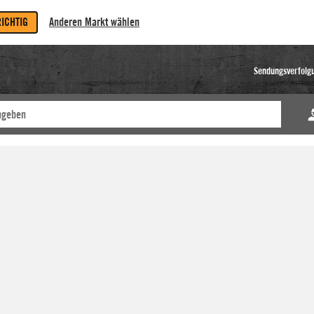
RICHTIG
Anderen Markt wählen
Sendungsverfolg