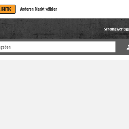
RICHTIG
Anderen Markt wählen
Sendungsverfolg