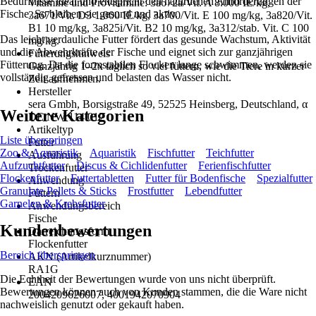
Bedürfnisse ideal und entspricht den natürlichen Anforderungen der
Vitamine und Provitamine: 3a672a/Vit. A 8.000 IE/kg,
Fische. So bleiben sie gesund und aktiv.
3a671/Vit. D3 1.000 IE/kg, 3a700/Vit. E 100 mg/kg, 3a820/Vit.
B1 10 mg/kg, 3a825i/Vit. B2 10 mg/kg, 3a312/stab. Vit. C 100
Das leicht verdauliche Futter fördert das gesunde Wachstum, Aktivität
mg/kg.
und die Abwehrkräfte der Fische und eignet sich zur ganzjährigen
Fütterungshinweis
Fütterung. Da die formstabilen Flocken lange schwimmen, werden sie
Ganzjährig 1–2x täglich so viel füttern, wie die Tiere in kurzer
vollständig gefressen und belasten das Wasser nicht.
Zeit aufnehmen.
Hersteller
sera Gmbh, Borsigstraße 49, 52525 Heinsberg, Deutschland, α
Weitere Kategorien
DE NW 114 017
Artikeltyp
Liste überspringen
Futter
Zoo & Aquaristik
Aquaristik
Fischfutter
Teichfutter
Ausführung
Aufzuchtfutter
Discus & Cichlidenfutter
Ferienfischfutter
Trockenfutter
Flockenfutter
Futtertabletten
Futter für Bodenfische
Spezialfutter
Anwendung
Granulate Pellets & Sticks
Frostfutter
Lebendfutter
Füttern
Garnelen & Krebsfutter
Anwendungsbereich
Fische
Kundenbewertungen
Darreichungsform
Flockenfutter
Bereich überspringen
AKN (Artikelkurznummer)
RA1G
Die Echtheit der Bewertungen wurde von uns nicht überprüft.
EAN
Bewertungen können auch von Kunden stammen, die die Ware nicht
2004209626007, 4001942070904
nachweislich genutzt oder gekauft haben.