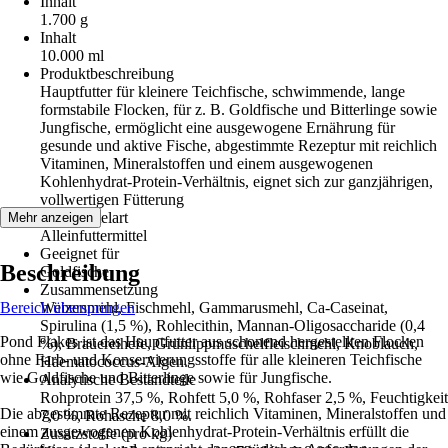
Inhalt
1.700 g
Inhalt
10.000 ml
Produktbeschreibung
Hauptfutter für kleinere Teichfische, schwimmende, lange
formstabile Flocken, für z. B. Goldfische und Bitterlinge sowie
Jungfische, ermöglicht eine ausgewogene Ernährung für
gesunde und aktive Fische, abgestimmte Rezeptur mit reichlich
Vitaminen, Mineralstoffen und einem ausgewogenen
Kohlenhydrat-Protein-Verhältnis, eignet sich zur ganzjährigen,
vollwertigen Fütterung
Futtermittelart
Mehr anzeigen
Alleinfuttermittel
Geeignet für
Beschreibung
Goldfische
Zusammensetzung
Bereich überspringen
Weizen­mehl, Fischmehl, Gammarusmehl, Ca-Caseinat,
Spirulina (1,5 %), Rohlecithin, Mannan-Oligo­saccharide (0,4
Pond Flakes ist das Hauptfutter aus schonend hergestellten Flocken
%), Brauerei­hefe, Grünlippmuschelfleischmehl, Knoblauch,
ohne Farb- und Konservierungsstoffe für alle kleineren Teichfische
Haematococcus-Algen.
wie Goldfische und Bitterlinge sowie für Jungfische.
Analytische Bestandteile
Rohprotein 37,5 %, Rohfett 5,0 %, Rohfaser 2,5 %, Feuchtigkeit
Die abgestimmte Rezeptur mit reichlich Vitaminen, Mineralstoffen und
7,0 %, Rohasche 8,0 %.
einem ausgewogenen Kohlenhydrat-Protein-Verhältnis erfüllt die
Zusatzstoffe (pro kg)