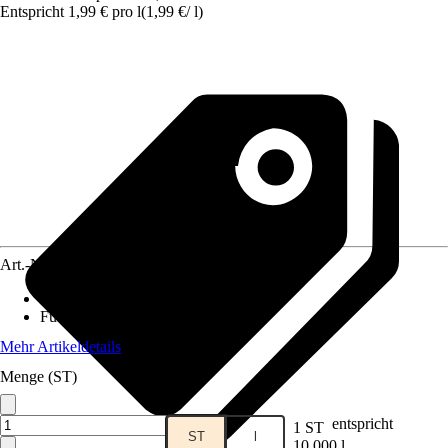
Entspricht 1,99 € pro l
(
1,99 €
/
l
)
Art.-Nr.
4209626
Anwendungsbereich
:
Fische
Futtermittelart
:
Alleinfuttermittel
Mehr Artikeldetails
Menge (ST)
entspricht
1 ST
ST
l
10,000 l