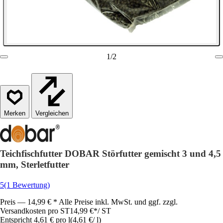
1
/
2
Vergleichen
Teichfischfutter DOBAR Störfutter gemischt 3 und 4,5
mm, Sterletfutter
5
(1 Bewertung)
Preis — 14,99 € * Alle Preise inkl. MwSt. und ggf. zzgl.
Versandkosten pro ST
14,99 €
*
/
ST
Entspricht 4,61 € pro l
(
4,61 €
/
l
)