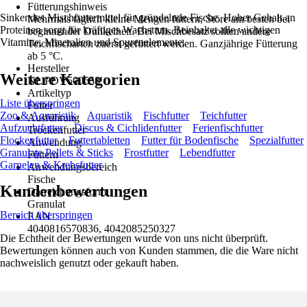
Fütterungshinweis
Sinkendes Mischfuttermittel für gründelnde Fische. Hoher Gehalt an
Mehrmals täglich kleine Mengen füttern, Störe am besten bei
Proteinen sorgt für kräftiges Wachstum. Beinhaltet alle wichtigen
beginnender Dunkelheit. Bei Mischbesatz sollten andere
Vitamine, Mineralien und Spurenelemente.
Teichfischarten zuerst gefüttert werden. Ganzjährige Fütterung
ab 5 °C.
Hersteller
Weitere Kategorien
NL PDV500658
Artikeltyp
Liste überspringen
Futter
Zoo & Aquaristik
Aquaristik
Fischfutter
Teichfutter
Ausführung
Aufzuchtfutter
Discus & Cichlidenfutter
Ferienfischfutter
Trockenfutter
Flockenfutter
Futtertabletten
Futter für Bodenfische
Spezialfutter
Anwendung
Granulate Pellets & Sticks
Frostfutter
Lebendfutter
Füttern
Garnelen & Krebsfutter
Anwendungsbereich
Fische
Kundenbewertungen
Darreichungsform
Granulat
Bereich überspringen
EAN
4040816570836, 4042085250327
Die Echtheit der Bewertungen wurde von uns nicht überprüft.
Bewertungen können auch von Kunden stammen, die die Ware nicht
nachweislich genutzt oder gekauft haben.