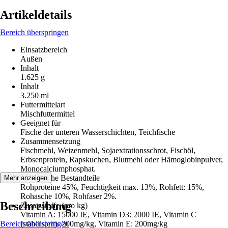
Artikeldetails
Bereich überspringen
Einsatzbereich
Außen
Inhalt
1.625 g
Inhalt
3.250 ml
Futtermittelart
Mischfuttermittel
Geeignet für
Fische der unteren Wasserschichten, Teichfische
Zusammensetzung
Fischmehl, Weizenmehl, Sojaextrationsschrot, Fischöl,
Erbsenprotein, Rapskuchen, Blutmehl oder Hämoglobinpulver,
Monocalciumphosphat.
Analytische Bestandteile
Mehr anzeigen
Rohproteine 45%, Feuchtigkeit max. 13%, Rohfett: 15%,
Rohasche 10%, Rohfaser 2%.
Beschreibung
Zusatzstoffe (pro kg)
Vitamin A: 15000 IE, Vitamin D3: 2000 IE, Vitamin C
Bereich überspringen
(stabilisiert): 200mg/kg, Vitamin E: 200mg/kg