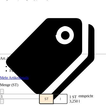
Art.-Nr.
5484748
Anwendungsbereich
:
Fische
Futtermittelart
:
Mischfuttermittel
Mehr Artikeldetails
Menge (ST)
entspricht
1 ST
ST
l
3,250 l