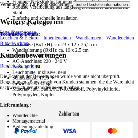
Filigrane Netzstruktur für gemütliche Lichtakzente
Verantwortlich für Produktsicherheit:
.
Siehe Herstellerinformationen
Robuste Verarbeitung aus langlebiger Jutefaser und solidem
Stahl
Einfache und schnelle Installation
Weitere Kategorien
Vielseitig einsetzbar
Liste überspringen
Technische Details:
Leuchten & Elektro
Innenleuchten
Wandlampen
Wandleuchten
Bilderleuchten
Totalmaße (BxTxH): ca. 23 x 12 x 25,5 cm
Wandhalterung (ØxH): ca. 10 x 2,5 cm
Kundenbewertungen
Leistung: bis 40 W
AC-Anschluss: 220 - 240 V
Bereich überspringen
Fassung: E 14
Leuchtmittel inklusive: nein
Die Echtheit der Bewertungen wurde von uns nicht überprüft.
Schutzklasse: IP20
Bewertungen können auch von Kunden stammen, die die Ware nicht
Gewicht: ca. 0,5 kg
nachweislich genutzt oder gekauft haben.
Material: Jute, Stahl, PET-Kunststoff, Polyvinylchlorid,
Polypropylen, Kupfer
Lieferumfang :
Zahlarten
Wandleuchte
Montagematerial
Bedienungsanleitung