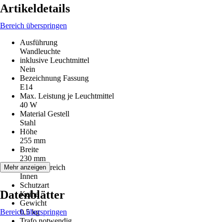
Artikeldetails
Bereich überspringen
Ausführung
Wandleuchte
inklusive Leuchtmittel
Nein
Bezeichnung Fassung
E14
Max. Leistung je Leuchtmittel
40 W
Material Gestell
Stahl
Höhe
255 mm
Breite
230 mm
Einsatzbereich
Mehr anzeigen
Innen
Schutzart
Datenblätter
Keine
Gewicht
Bereich überspringen
0,5 kg
Trafo notwendig