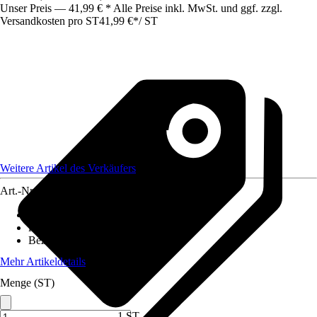
Unser Preis — 41,99 € * Alle Preise inkl. MwSt. und ggf. zzgl.
Versandkosten pro ST
41,99 €
*
/
ST
Weitere Artikel des Verkäufers
Art.-Nr.
12578295
Ausführung
:
Wandleuchte
inklusive Leuchtmittel
:
Nein
Bezeichnung Fassung
:
E14
Mehr Artikeldetails
Menge (ST)
1 ST