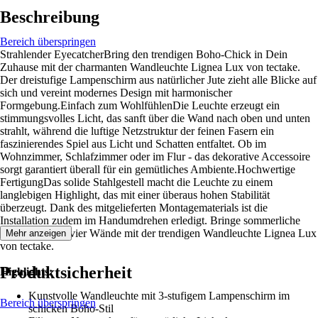
Beschreibung
Bereich überspringen
Strahlender EyecatcherBring den trendigen Boho-Chick in Dein
Zuhause mit der charmanten Wandleuchte Lignea Lux von tectake.
Der dreistufige Lampenschirm aus natürlicher Jute zieht alle Blicke auf
sich und vereint modernes Design mit harmonischer
Formgebung.Einfach zum WohlfühlenDie Leuchte erzeugt ein
stimmungsvolles Licht, das sanft über die Wand nach oben und unten
strahlt, während die luftige Netzstruktur der feinen Fasern ein
faszinierendes Spiel aus Licht und Schatten entfaltet. Ob im
Wohnzimmer, Schlafzimmer oder im Flur - das dekorative Accessoire
sorgt garantiert überall für ein gemütliches Ambiente.Hochwertige
FertigungDas solide Stahlgestell macht die Leuchte zu einem
langlebigen Highlight, das mit einer überaus hohen Stabilität
überzeugt. Dank des mitgelieferten Montagematerials ist die
Installation zudem im Handumdrehen erledigt. Bringe sommerliche
Vibes in Deine vier Wände mit der trendigen Wandleuchte Lignea Lux
Mehr anzeigen
von tectake.
Produktsicherheit
Highlights:
Kunstvolle Wandleuchte mit 3-stufigem Lampenschirm im
Bereich überspringen
schicken Boho-Stil